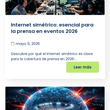
Internet simétrico: esencial para
la prensa en eventos 2026
mayo 5, 2026
Descubre por qué el internet simétrico es clave
para la cobertura de prensa en 2026:…
Leer más