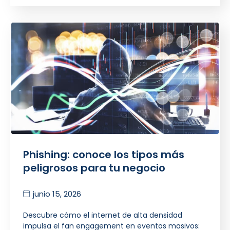
Phishing: conoce los tipos más
peligrosos para tu negocio
junio 15, 2026
Descubre cómo el internet de alta densidad
impulsa el fan engagement en eventos masivos: