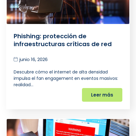
Phishing: protección de
infraestructuras críticas de red
junio 16, 2026
Descubre cómo el internet de alta densidad
impulsa el fan engagement en eventos masivos:
realidad…
Leer más