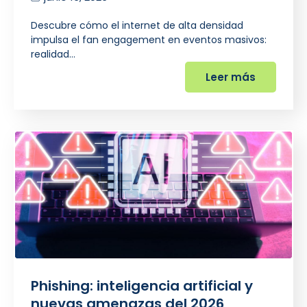
Descubre cómo el internet de alta densidad
impulsa el fan engagement en eventos masivos:
realidad…
Leer más
Phishing: inteligencia artificial y
nuevas amenazas del 2026