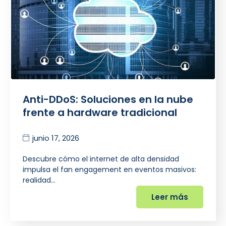
Anti-DDoS: Soluciones en la nube
frente a hardware tradicional
junio 17, 2026
Descubre cómo el internet de alta densidad
impulsa el fan engagement en eventos masivos:
realidad…
Leer más