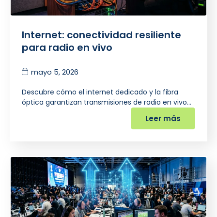
Internet: conectividad resiliente
para radio en vivo
mayo 5, 2026
Descubre cómo el internet dedicado y la fibra
óptica garantizan transmisiones de radio en vivo…
Leer más