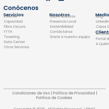
a
i
c
n
Conócenos
e
k
Servicios
Nosotros
Medio
Internet
Sobre Nosotros
Blog
b
e
Capacidad
Presencia Local
Linkedi
o
d
Fibra Oscura
Sostenibilidad
Casos D
o
i
Clien
FTTH
Contáctanos
Accede
k
n
Towering
Únete a nuestro equipo
Portal 
Data Center
A Quié
Otros Servicios
Condiciones de Uso
|
Política de Privacidad
|
Política de Cookies
Copyright © 2026 · All Rights Reserved · UFINET