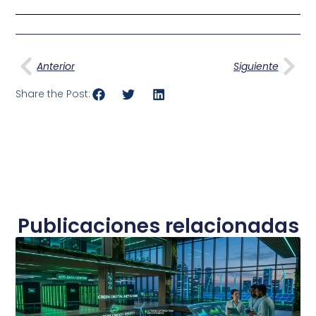
Ant
Sig
Anterior
Siguiente
Share the Post:
Publicaciones relacionadas