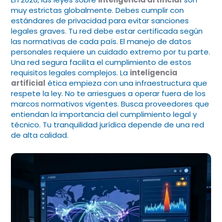
muy estrictas globalmente. Debes cumplir con
estándares de privacidad para evitar sanciones
legales graves. Tu red debe estar certificada según
las normativas de cada país. El manejo de datos
personales requiere un cuidado extremo por tu parte.
Una red segura facilita el cumplimiento de estos
requisitos legales complejos. La
inteligencia
artificial
ética empieza con una infraestructura que
respete la ley. No te arriesgues a operar fuera de los
marcos normativos vigentes. Busca proveedores que
entiendan la importancia del cumplimiento legal y
técnico. Tu tranquilidad jurídica depende de una red
de alta calidad.