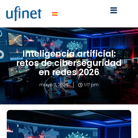
Ir
al
contenido
Inteligencia artificial:
retos de ciberseguridad
en redes 2026
mayo 7, 2026
1:17 pm