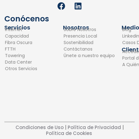
F
L
a
i
c
n
Conócenos
e
k
Servicios
Nosotros
Medio
Internet
Sobre Nosotros
Blog
b
e
Capacidad
Presencia Local
Linkedi
o
d
Fibra Oscura
Sostenibilidad
Casos D
o
i
Clien
FTTH
Contáctanos
Accede
k
n
Towering
Únete a nuestro equipo
Portal 
Data Center
A Quié
Otros Servicios
Condiciones de Uso
|
Política de Privacidad
|
Política de Cookies