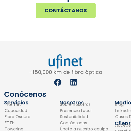
CONTÁCTANOS
+150,000 km de fibra óptica
F
L
a
i
c
n
Conócenos
e
k
Servicios
Nosotros
Medio
Internet
Sobre Nosotros
Blog
b
e
Capacidad
Presencia Local
Linkedi
o
d
Fibra Oscura
Sostenibilidad
Casos D
o
i
Clien
FTTH
Contáctanos
Accede
k
n
Towering
Únete a nuestro equipo