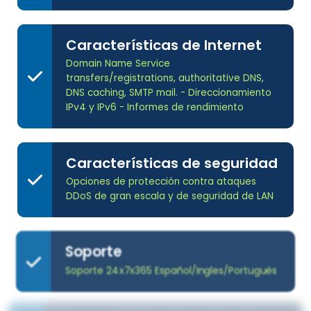
Características de Internet
Domain Name Service
transfers/registrations, authoritative DNS,
DNS caching, SMTP mail. - Direccionamiento
IPv4 y IPv6 - Informes de rendimiento
Características de seguridad
Opciones de protección contra ataques
DDoS de gran escala y de seguridad de LAN
Soporte
Soporte 24x7x365 Español/Ingles/Portugués