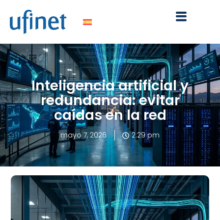
Ir
al
contenido
Inteligencia artificial y
redundancia: evitar
caídas en la red
mayo 7, 2026
2:29 pm