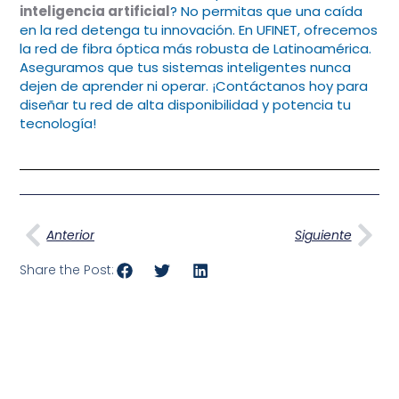
inteligencia artificial
? No permitas que una caída
en la red detenga tu innovación. En UFINET, ofrecemos
la red de fibra óptica más robusta de Latinoamérica.
Aseguramos que tus sistemas inteligentes nunca
dejen de aprender ni operar. ¡Contáctanos hoy para
diseñar tu red de alta disponibilidad y potencia tu
tecnología!
Ant
Sig
Anterior
Siguiente
Share the Post: