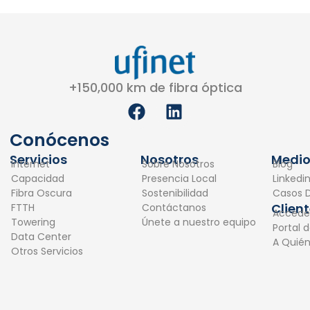
+150,000 km de fibra óptica
F
L
a
i
c
n
Conócenos
e
k
Servicios
Nosotros
Medio
Internet
Sobre Nosotros
Blog
b
e
Capacidad
Presencia Local
Linkedi
o
d
Fibra Oscura
Sostenibilidad
Casos D
o
i
Clien
FTTH
Contáctanos
Accede
k
n
Towering
Únete a nuestro equipo
Portal 
Data Center
A Quié
Otros Servicios