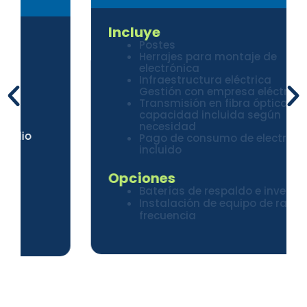
Incluye
Postes
Herrajes para montaje de
electrónica
Infraestructura eléctrica
Gestión con empresa eléctrica
Transmisión en fibra óptica con
capacidad incluida según
necesidad
Pago de consumo de electricidad
incluido
Opciones
Baterías de respaldo e inversor
Instalación de equipo de radio
frecuencia