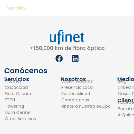
Leer Más...
+150,000 km de fibra óptica
F
L
a
i
c
n
Conócenos
e
k
Servicios
Nosotros
Medio
Internet
Sobre Nosotros
Blog
b
e
Capacidad
Presencia Local
Linkedi
o
d
Fibra Oscura
Sostenibilidad
Casos D
o
i
Clien
FTTH
Contáctanos
Accede
k
n
Towering
Únete a nuestro equipo
Portal 
Data Center
A Quié
Otros Servicios