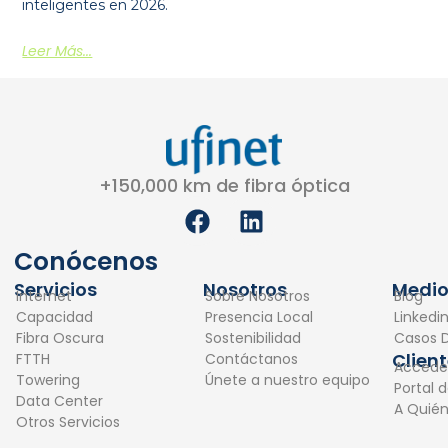
inteligentes en 2026.
Leer Más...
+150,000 km de fibra óptica
F
L
a
i
c
n
Conócenos
e
k
Servicios
Nosotros
Medio
Internet
Sobre Nosotros
Blog
b
e
Capacidad
Presencia Local
Linkedi
o
d
Fibra Oscura
Sostenibilidad
Casos D
o
i
Clien
FTTH
Contáctanos
Accede
k
n
Towering
Únete a nuestro equipo
Portal 
Data Center
A Quié
Otros Servicios