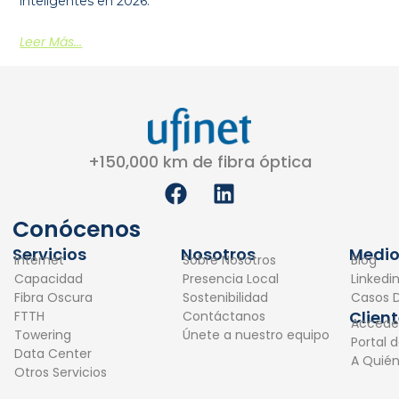
inteligentes en 2026.
Leer Más...
+150,000 km de fibra óptica
F
L
a
i
c
n
Conócenos
e
k
Servicios
Nosotros
Medio
Internet
Sobre Nosotros
Blog
b
e
Capacidad
Presencia Local
Linkedi
o
d
Fibra Oscura
Sostenibilidad
Casos D
o
i
Clien
FTTH
Contáctanos
Accede
k
n
Towering
Únete a nuestro equipo
Portal 
Data Center
A Quié
Otros Servicios