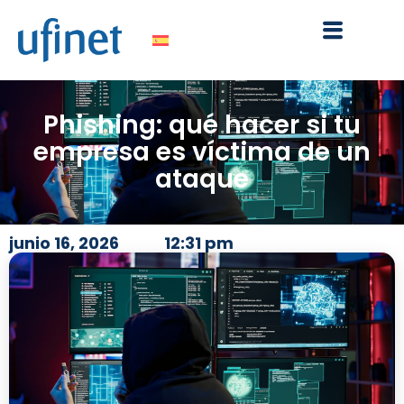
Ir
al
contenido
Phishing: qué hacer si tu
empresa es víctima de un
ataque
junio 16, 2026
12:31 pm