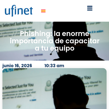
Ir
al
contenido
Phishing: la enorme
importancia de capacitar
a tu equipo
junio 16, 2026
10:33 am