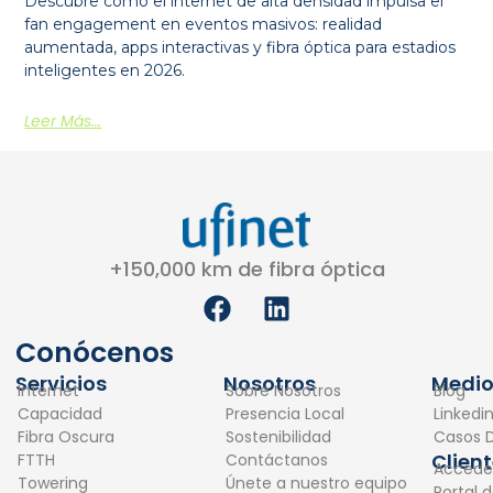
Descubre cómo el internet de alta densidad impulsa el
fan engagement en eventos masivos: realidad
aumentada, apps interactivas y fibra óptica para estadios
inteligentes en 2026.
Leer Más...
+150,000 km de fibra óptica
F
L
a
i
c
n
Conócenos
e
k
Servicios
Nosotros
Medio
Internet
Sobre Nosotros
Blog
b
e
Capacidad
Presencia Local
Linkedi
o
d
Fibra Oscura
Sostenibilidad
Casos D
o
i
Clien
FTTH
Contáctanos
Accede
k
n
Towering
Únete a nuestro equipo
Portal 