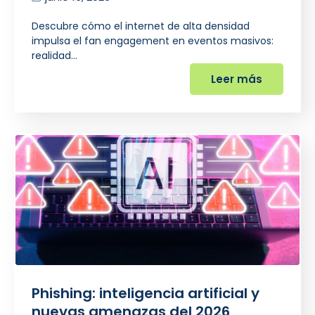
Descubre cómo el internet de alta densidad
impulsa el fan engagement en eventos masivos:
realidad…
Leer más
Phishing: inteligencia artificial y
nuevas amenazas del 2026