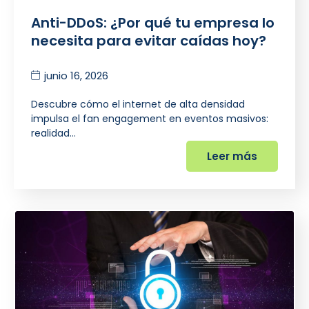
Anti-DDoS: ¿Por qué tu empresa lo
necesita para evitar caídas hoy?
junio 16, 2026
Descubre cómo el internet de alta densidad
impulsa el fan engagement en eventos masivos:
realidad…
Leer más