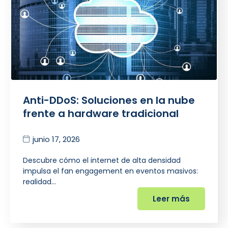
Anti-DDoS: Soluciones en la nube
frente a hardware tradicional
junio 17, 2026
Descubre cómo el internet de alta densidad
impulsa el fan engagement en eventos masivos:
realidad…
Leer más