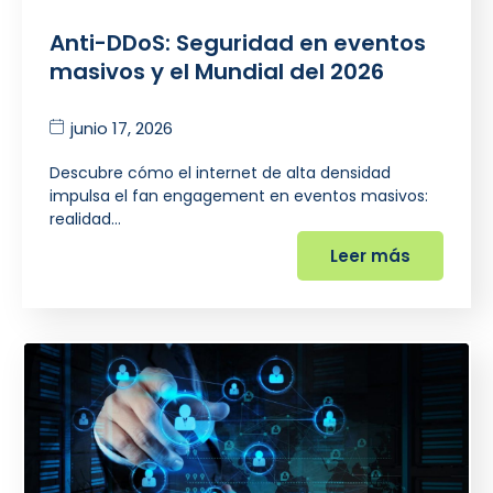
Anti-DDoS: Seguridad en eventos
masivos y el Mundial del 2026
junio 17, 2026
Descubre cómo el internet de alta densidad
impulsa el fan engagement en eventos masivos:
realidad…
Leer más