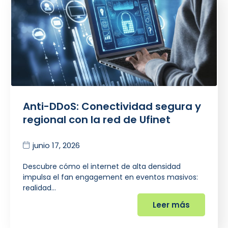
Anti-DDoS: Conectividad segura y
regional con la red de Ufinet
junio 17, 2026
Descubre cómo el internet de alta densidad
impulsa el fan engagement en eventos masivos:
realidad…
Leer más