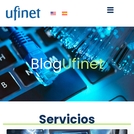
Ir
al
contenido
Blog
Ufinet
Servicios