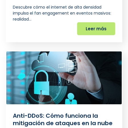
Descubre cómo el internet de alta densidad
impulsa el fan engagement en eventos masivos:
realidad…
Leer más
Anti-DDoS: Cómo funciona la
mitigación de ataques en la nube