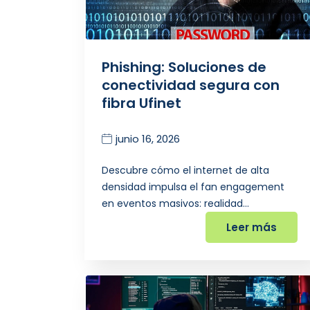
Phishing: Soluciones de
conectividad segura con
fibra Ufinet
junio 16, 2026
Descubre cómo el internet de alta
densidad impulsa el fan engagement
en eventos masivos: realidad…
Leer más