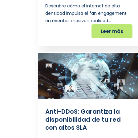
Descubre cómo el internet de alta
densidad impulsa el fan engagement
en eventos masivos: realidad…
Leer más
Anti-DDoS: Garantiza la
disponibilidad de tu red
con altos SLA