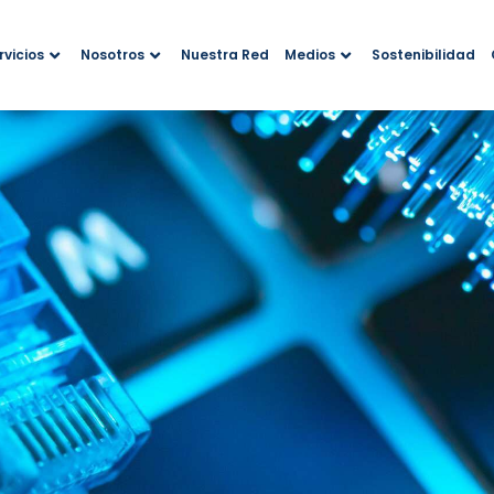
rvicios
Nosotros
Nuestra Red
Medios
Sostenibilidad