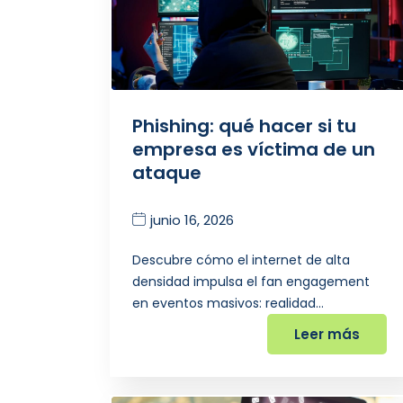
Phishing: qué hacer si tu
empresa es víctima de un
ataque
junio 16, 2026
Descubre cómo el internet de alta
densidad impulsa el fan engagement
en eventos masivos: realidad…
Leer más