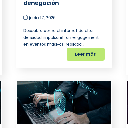
denegación
junio 17, 2026
Descubre cómo el internet de alta
densidad impulsa el fan engagement
en eventos masivos: realidad…
Leer más