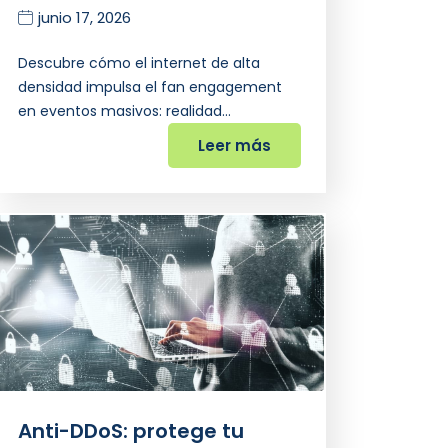
junio 17, 2026
Descubre cómo el internet de alta
densidad impulsa el fan engagement
en eventos masivos: realidad…
Leer más
Anti-DDoS: protege tu