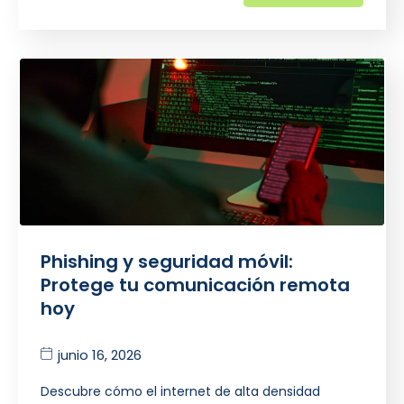
Phishing y seguridad móvil:
Protege tu comunicación remota
hoy
junio 16, 2026
Descubre cómo el internet de alta densidad