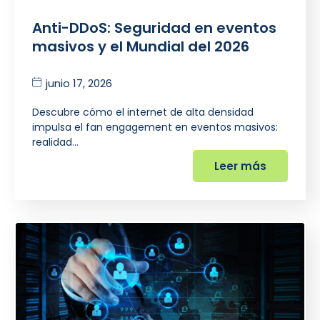
Anti-DDoS: Seguridad en eventos
masivos y el Mundial del 2026
junio 17, 2026
Descubre cómo el internet de alta densidad
impulsa el fan engagement en eventos masivos:
realidad…
Leer más