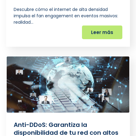
Descubre cómo el internet de alta densidad
impulsa el fan engagement en eventos masivos:
realidad…
Leer más
Anti-DDoS: Garantiza la
disponibilidad de tu red con altos