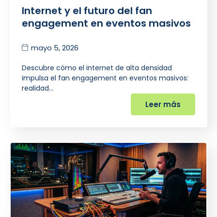
Internet y el futuro del fan
engagement en eventos masivos
mayo 5, 2026
Descubre cómo el internet de alta densidad
impulsa el fan engagement en eventos masivos:
realidad…
Leer más