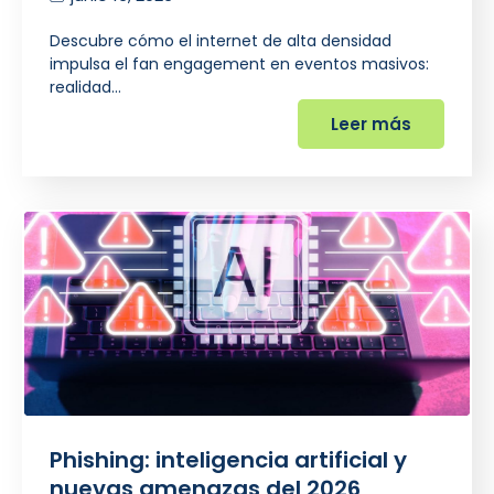
Descubre cómo el internet de alta densidad
impulsa el fan engagement en eventos masivos:
realidad…
Leer más
Phishing: inteligencia artificial y
nuevas amenazas del 2026