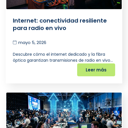
Internet: conectividad resiliente
para radio en vivo
mayo 5, 2026
Descubre cómo el internet dedicado y la fibra
óptica garantizan transmisiones de radio en vivo…
Leer más