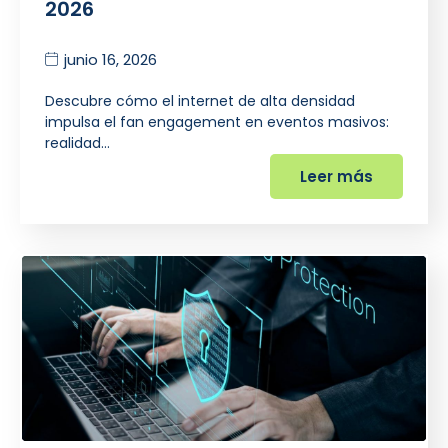
2026
junio 16, 2026
Descubre cómo el internet de alta densidad
impulsa el fan engagement en eventos masivos:
realidad…
Leer más