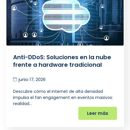
Anti-DDoS: Soluciones en la nube
frente a hardware tradicional
junio 17, 2026
Descubre cómo el internet de alta densidad
impulsa el fan engagement en eventos masivos:
realidad…
Leer más