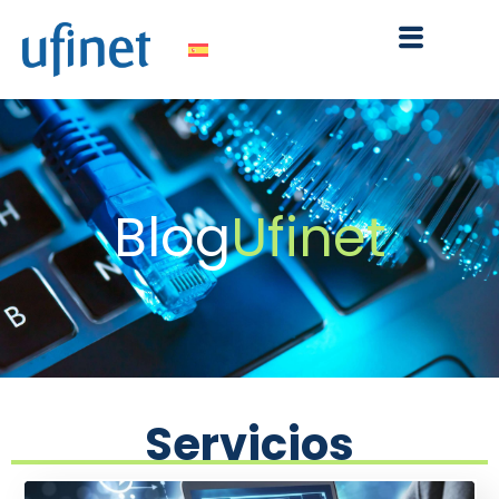
Ir
al
contenido
Blog
Ufinet
Servicios