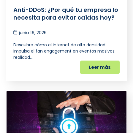
Anti-DDoS: ¿Por qué tu empresa lo
necesita para evitar caídas hoy?
junio 16, 2026
Descubre cómo el internet de alta densidad
impulsa el fan engagement en eventos masivos:
realidad…
Leer más