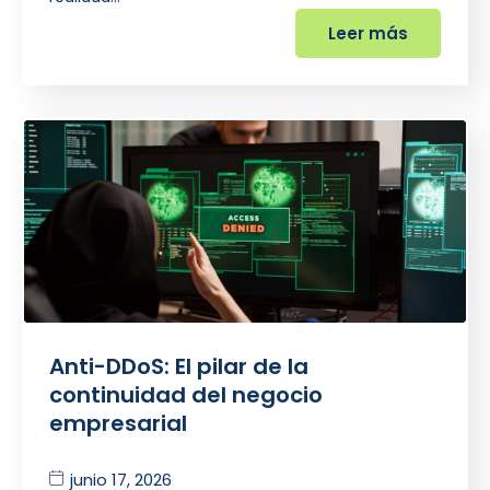
Leer más
Anti-DDoS: El pilar de la
continuidad del negocio
empresarial
junio 17, 2026