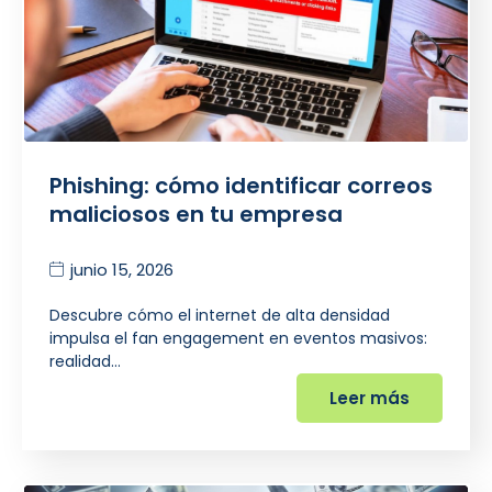
Phishing: cómo identificar correos
maliciosos en tu empresa
junio 15, 2026
Descubre cómo el internet de alta densidad
impulsa el fan engagement en eventos masivos:
realidad…
Leer más