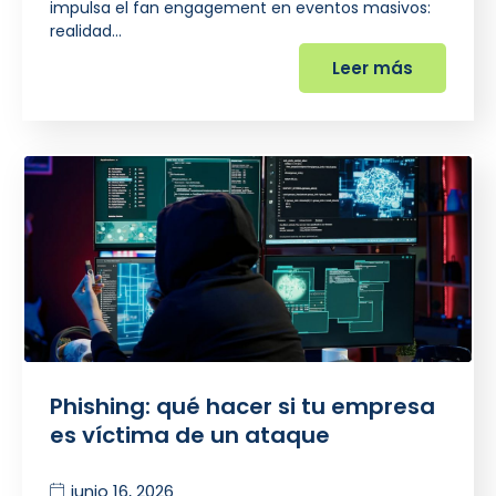
impulsa el fan engagement en eventos masivos:
realidad…
Leer más
Phishing: qué hacer si tu empresa
es víctima de un ataque
junio 16, 2026