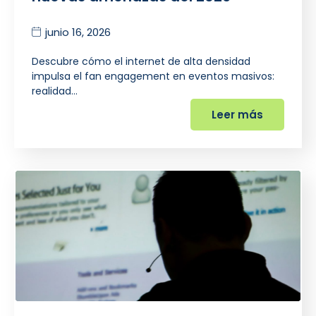
junio 16, 2026
Descubre cómo el internet de alta densidad
impulsa el fan engagement en eventos masivos:
realidad…
Leer más