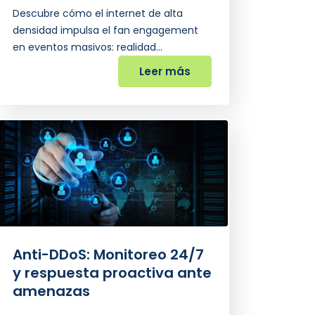
Descubre cómo el internet de alta
densidad impulsa el fan engagement
en eventos masivos: realidad…
Leer más
Anti-DDoS: Monitoreo 24/7
y respuesta proactiva ante
amenazas