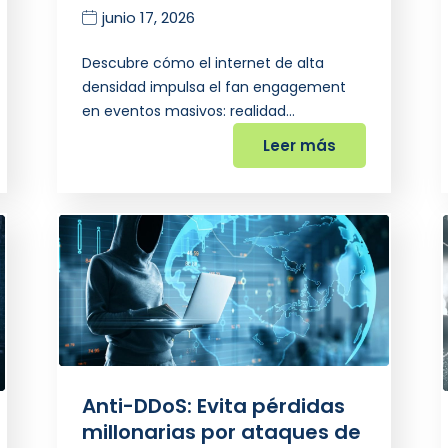
junio 17, 2026
Descubre cómo el internet de alta
densidad impulsa el fan engagement
en eventos masivos: realidad…
Leer más
Anti-DDoS: Evita pérdidas
millonarias por ataques de