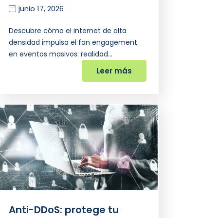
junio 17, 2026
Descubre cómo el internet de alta
densidad impulsa el fan engagement
en eventos masivos: realidad…
Leer más
Anti-DDoS: protege tu