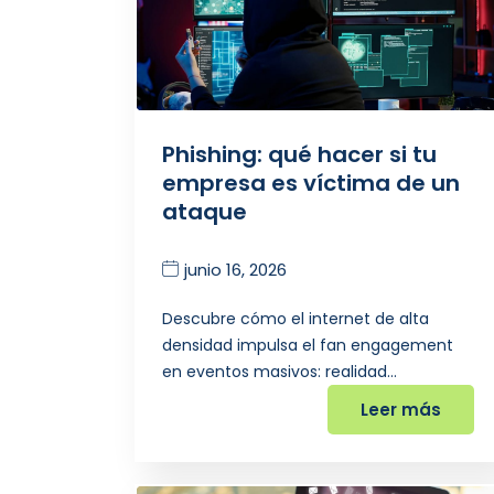
Phishing: qué hacer si tu
empresa es víctima de un
ataque
junio 16, 2026
Descubre cómo el internet de alta
densidad impulsa el fan engagement
en eventos masivos: realidad…
Leer más