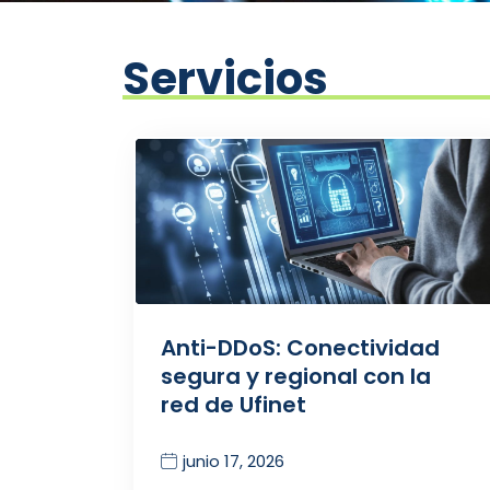
Servicios
Anti-DDoS: Conectividad
segura y regional con la
red de Ufinet
junio 17, 2026