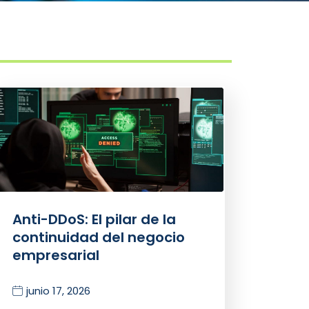
Anti-DDoS: El pilar de la
continuidad del negocio
empresarial
junio 17, 2026