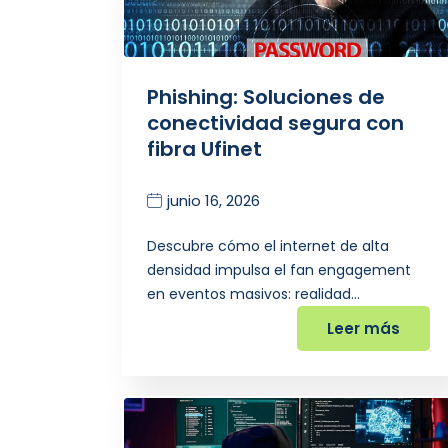
Phishing: Soluciones de
conectividad segura con
fibra Ufinet
junio 16, 2026
Descubre cómo el internet de alta
densidad impulsa el fan engagement
en eventos masivos: realidad…
Leer más