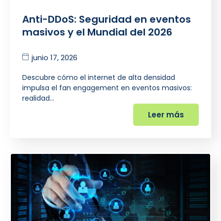
Anti-DDoS: Seguridad en eventos
masivos y el Mundial del 2026
junio 17, 2026
Descubre cómo el internet de alta densidad
impulsa el fan engagement en eventos masivos:
realidad…
Leer más