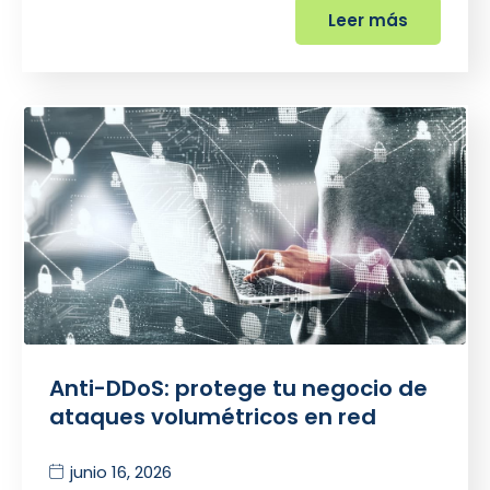
Leer más
Anti-DDoS: protege tu negocio de
ataques volumétricos en red
junio 16, 2026