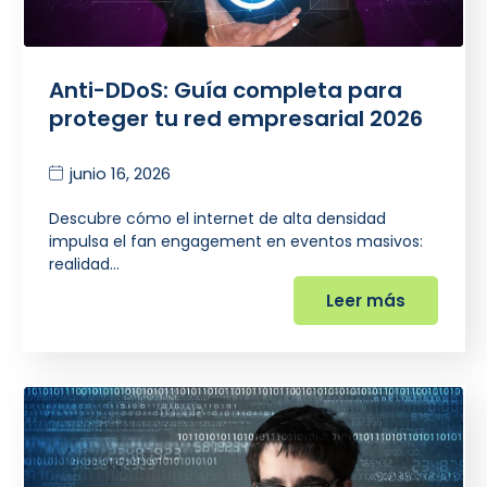
Anti-DDoS: Guía completa para
proteger tu red empresarial 2026
junio 16, 2026
Descubre cómo el internet de alta densidad
impulsa el fan engagement en eventos masivos:
realidad…
Leer más