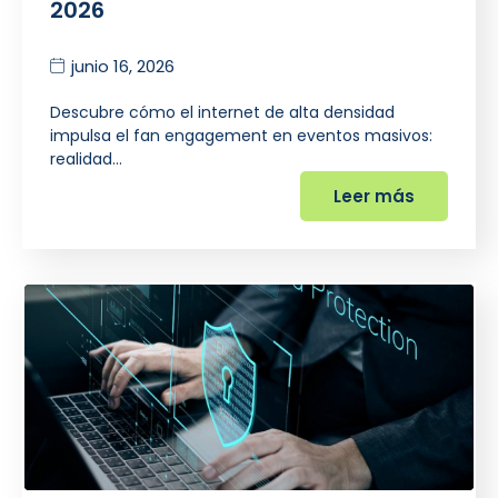
2026
junio 16, 2026
Descubre cómo el internet de alta densidad
impulsa el fan engagement en eventos masivos:
realidad…
Leer más