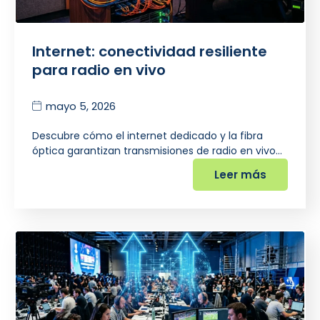
Internet: conectividad resiliente
para radio en vivo
mayo 5, 2026
Descubre cómo el internet dedicado y la fibra
óptica garantizan transmisiones de radio en vivo…
Leer más