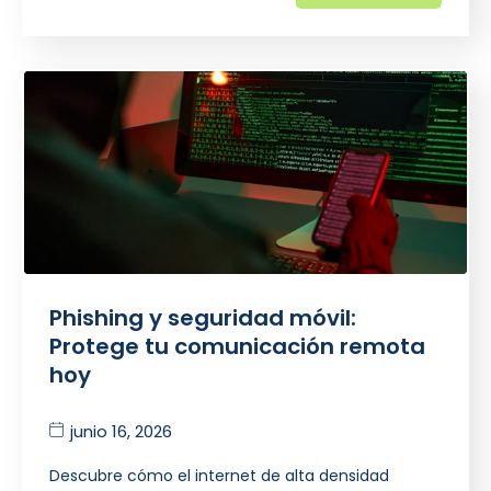
Phishing y seguridad móvil:
Protege tu comunicación remota
hoy
junio 16, 2026
Descubre cómo el internet de alta densidad