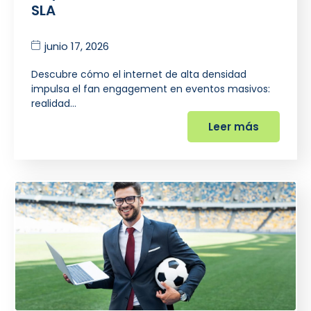
SLA
junio 17, 2026
Descubre cómo el internet de alta densidad
impulsa el fan engagement en eventos masivos:
realidad…
Leer más