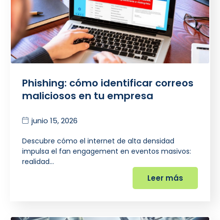
Phishing: cómo identificar correos
maliciosos en tu empresa
junio 15, 2026
Descubre cómo el internet de alta densidad
impulsa el fan engagement en eventos masivos:
realidad…
Leer más