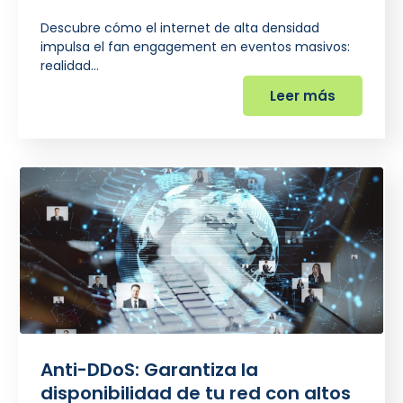
Descubre cómo el internet de alta densidad
impulsa el fan engagement en eventos masivos:
realidad…
Leer más
Anti-DDoS: Garantiza la
disponibilidad de tu red con altos