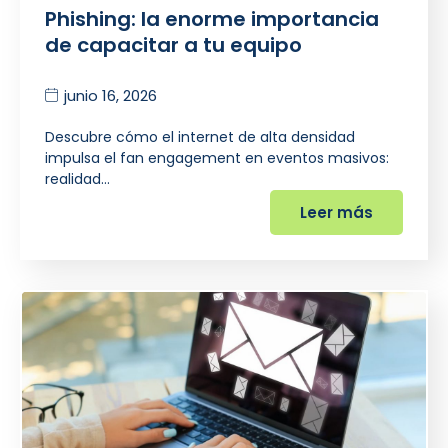
Phishing: la enorme importancia
de capacitar a tu equipo
junio 16, 2026
Descubre cómo el internet de alta densidad
impulsa el fan engagement en eventos masivos:
realidad…
Leer más