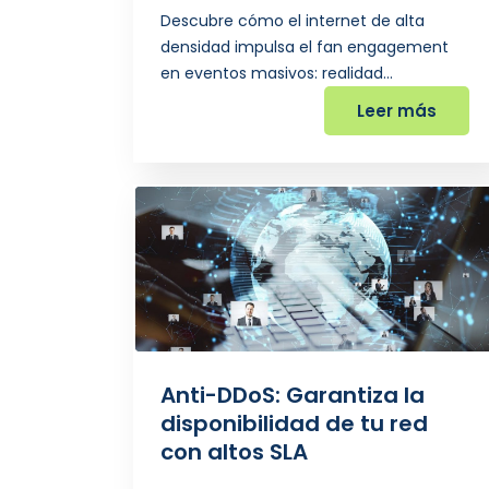
Descubre cómo el internet de alta
densidad impulsa el fan engagement
en eventos masivos: realidad…
Leer más
Anti-DDoS: Garantiza la
disponibilidad de tu red
con altos SLA