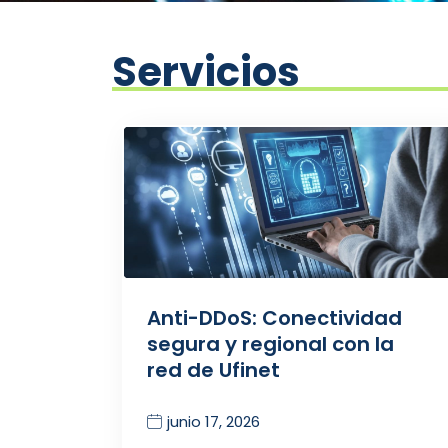
Servicios
Anti-DDoS: Conectividad
segura y regional con la
red de Ufinet
junio 17, 2026