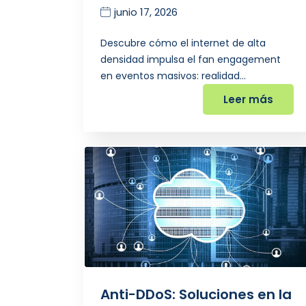
junio 17, 2026
Descubre cómo el internet de alta
densidad impulsa el fan engagement
en eventos masivos: realidad…
Leer más
Anti-DDoS: Soluciones en la