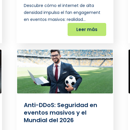
Descubre cómo el internet de alta
densidad impulsa el fan engagement
en eventos masivos: realidad…
Leer más
Anti-DDoS: Seguridad en
eventos masivos y el
Mundial del 2026