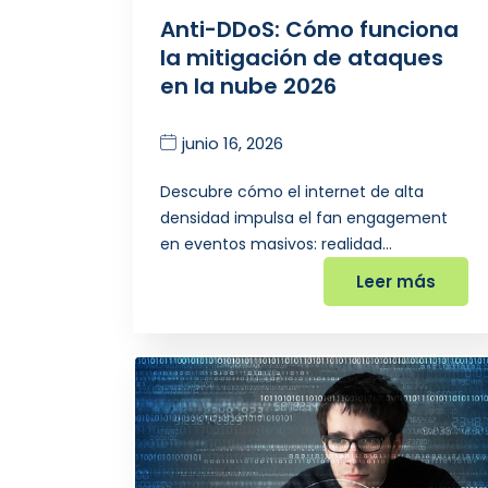
Anti-DDoS: Cómo funciona
la mitigación de ataques
en la nube 2026
junio 16, 2026
Descubre cómo el internet de alta
densidad impulsa el fan engagement
en eventos masivos: realidad…
Leer más