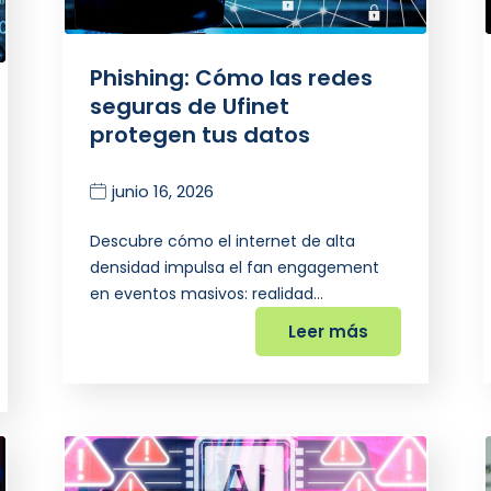
Phishing: Cómo las redes
seguras de Ufinet
protegen tus datos
junio 16, 2026
Descubre cómo el internet de alta
densidad impulsa el fan engagement
en eventos masivos: realidad…
Leer más