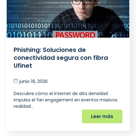
Phishing: Soluciones de
conectividad segura con fibra
Ufinet
junio 16, 2026
Descubre cómo el internet de alta densidad
impulsa el fan engagement en eventos masivos:
realidad…
Leer más