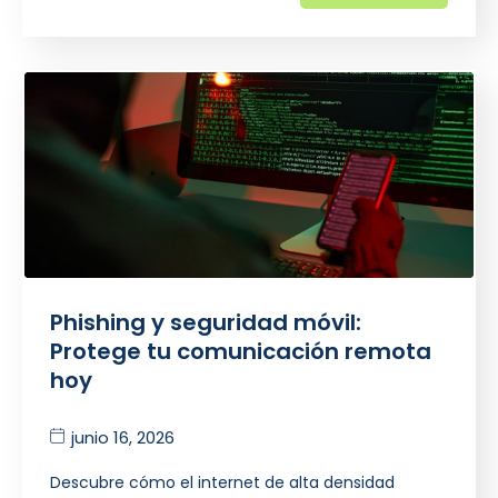
Phishing y seguridad móvil:
Protege tu comunicación remota
hoy
junio 16, 2026
Descubre cómo el internet de alta densidad