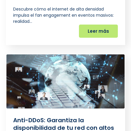
Descubre cómo el internet de alta densidad
impulsa el fan engagement en eventos masivos:
realidad…
Leer más
Anti-DDoS: Garantiza la
disponibilidad de tu red con altos