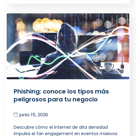
Phishing: conoce los tipos más
peligrosos para tu negocio
junio 15, 2026
Descubre cómo el internet de alta densidad
impulsa el fan engagement en eventos masivos: