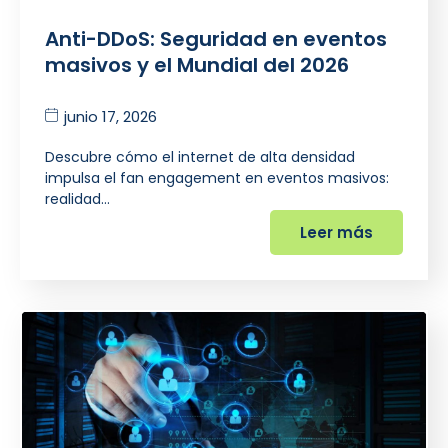
Anti-DDoS: Seguridad en eventos
masivos y el Mundial del 2026
junio 17, 2026
Descubre cómo el internet de alta densidad
impulsa el fan engagement en eventos masivos:
realidad…
Leer más