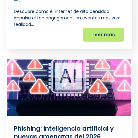
Descubre cómo el internet de alta densidad
impulsa el fan engagement en eventos masivos:
realidad…
Leer más
Phishing: inteligencia artificial y
nuevas amenazas del 2026