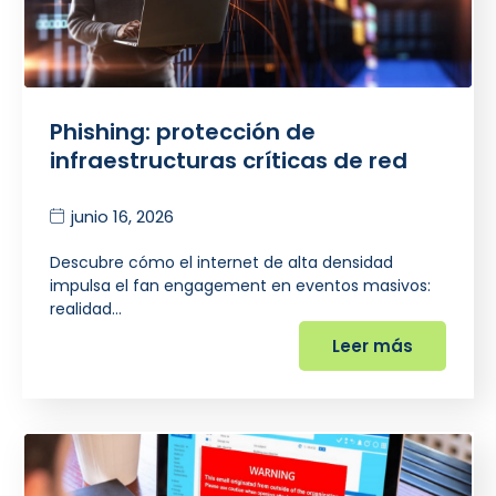
Phishing: protección de
infraestructuras críticas de red
junio 16, 2026
Descubre cómo el internet de alta densidad
impulsa el fan engagement en eventos masivos:
realidad…
Leer más