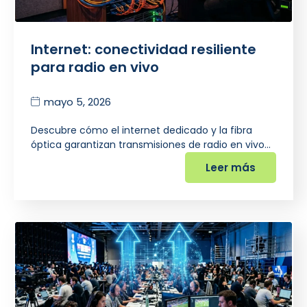
Internet: conectividad resiliente
para radio en vivo
mayo 5, 2026
Descubre cómo el internet dedicado y la fibra
óptica garantizan transmisiones de radio en vivo…
Leer más