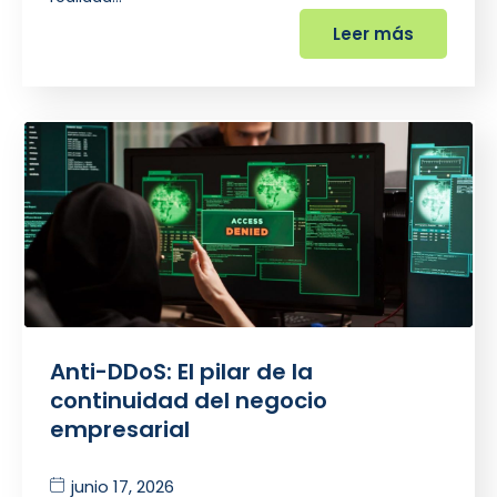
Leer más
Anti-DDoS: El pilar de la
continuidad del negocio
empresarial
junio 17, 2026