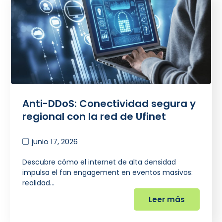
Anti-DDoS: Conectividad segura y
regional con la red de Ufinet
junio 17, 2026
Descubre cómo el internet de alta densidad
impulsa el fan engagement en eventos masivos:
realidad…
Leer más