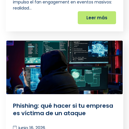
impulsa el fan engagement en eventos masivos:
realidad…
Leer más
Phishing: qué hacer si tu empresa
es víctima de un ataque
junio 16, 2026