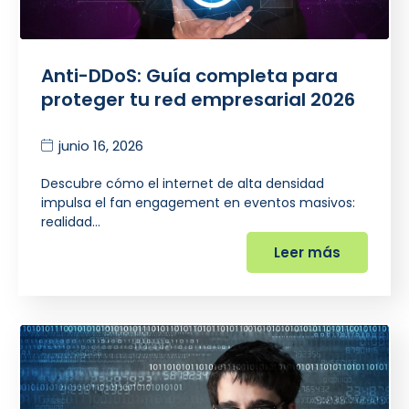
Anti-DDoS: Guía completa para
proteger tu red empresarial 2026
junio 16, 2026
Descubre cómo el internet de alta densidad
impulsa el fan engagement en eventos masivos:
realidad…
Leer más