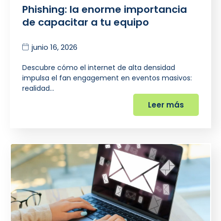
Phishing: la enorme importancia
de capacitar a tu equipo
junio 16, 2026
Descubre cómo el internet de alta densidad
impulsa el fan engagement en eventos masivos:
realidad…
Leer más