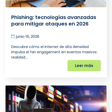
Phishing: tecnologías avanzadas
para mitigar ataques en 2026
junio 16, 2026
Descubre cómo el internet de alta densidad
impulsa el fan engagement en eventos masivos:
realidad…
Leer más