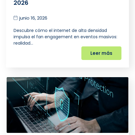
2026
junio 16, 2026
Descubre cómo el internet de alta densidad
impulsa el fan engagement en eventos masivos:
realidad…
Leer más