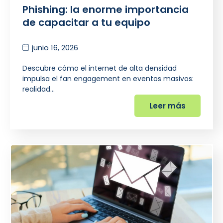
Phishing: la enorme importancia
de capacitar a tu equipo
junio 16, 2026
Descubre cómo el internet de alta densidad
impulsa el fan engagement en eventos masivos:
realidad…
Leer más