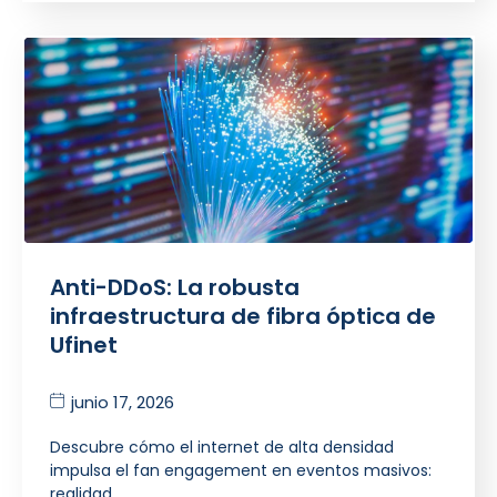
Anti-DDoS: La robusta
infraestructura de fibra óptica de
Ufinet
junio 17, 2026
Descubre cómo el internet de alta densidad
impulsa el fan engagement en eventos masivos:
realidad…