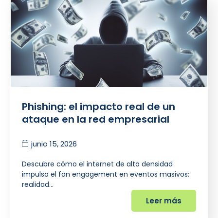
Phishing: el impacto real de un
ataque en la red empresarial
junio 15, 2026
Descubre cómo el internet de alta densidad
impulsa el fan engagement en eventos masivos:
realidad…
Leer más