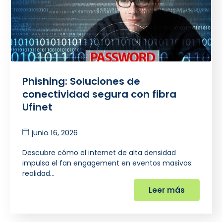
Phishing: Soluciones de
conectividad segura con fibra
Ufinet
junio 16, 2026
Descubre cómo el internet de alta densidad
impulsa el fan engagement en eventos masivos:
realidad…
Leer más