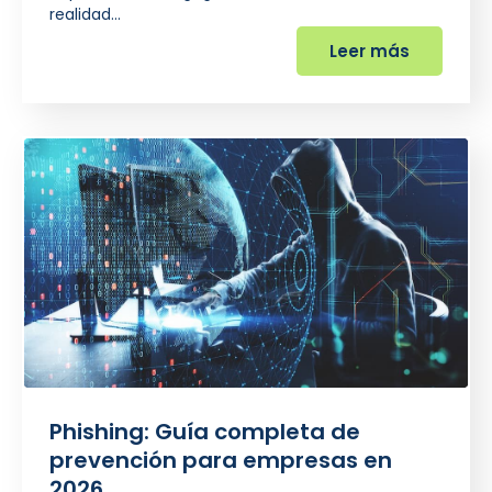
realidad…
Leer más
Phishing: Guía completa de
prevención para empresas en
2026