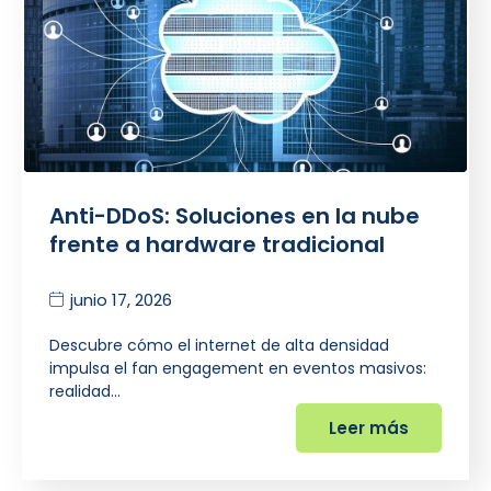
Anti-DDoS: Soluciones en la nube
frente a hardware tradicional
junio 17, 2026
Descubre cómo el internet de alta densidad
impulsa el fan engagement en eventos masivos:
realidad…
Leer más