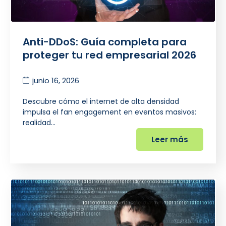
Anti-DDoS: Guía completa para
proteger tu red empresarial 2026
junio 16, 2026
Descubre cómo el internet de alta densidad
impulsa el fan engagement en eventos masivos:
realidad…
Leer más