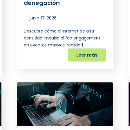
denegación
junio 17, 2026
Descubre cómo el internet de alta
densidad impulsa el fan engagement
en eventos masivos: realidad…
Leer más