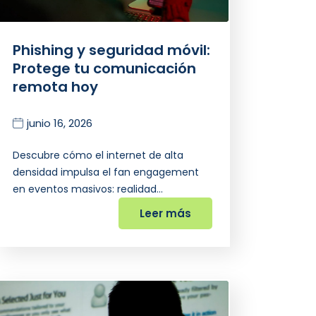
Phishing y seguridad móvil:
Protege tu comunicación
remota hoy
junio 16, 2026
Descubre cómo el internet de alta
densidad impulsa el fan engagement
en eventos masivos: realidad…
Leer más