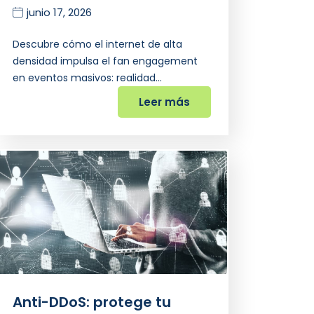
junio 17, 2026
Descubre cómo el internet de alta
densidad impulsa el fan engagement
en eventos masivos: realidad…
Leer más
Anti-DDoS: protege tu