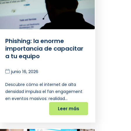
Phishing: la enorme
importancia de capacitar
a tu equipo
junio 16, 2026
Descubre cómo el internet de alta
densidad impulsa el fan engagement
en eventos masivos: realidad…
Leer más