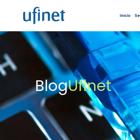
Ir
al
Inicio
Se
contenido
Blog
Ufinet