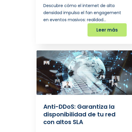
Descubre cómo el internet de alta
densidad impulsa el fan engagement
en eventos masivos: realidad…
Leer más
Anti-DDoS: Garantiza la
disponibilidad de tu red
con altos SLA