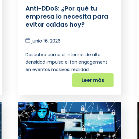
Anti-DDoS: ¿Por qué tu
empresa lo necesita para
evitar caídas hoy?
junio 16, 2026
Descubre cómo el internet de alta
densidad impulsa el fan engagement
en eventos masivos: realidad…
Leer más