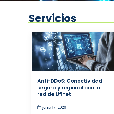
Servicios
Anti-DDoS: Conectividad
segura y regional con la
red de Ufinet
junio 17, 2026