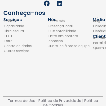
F
L
a
i
c
n
Conheça-nos
e
k
Serviços
Nós
Mídia
Internet
Sobre nós
Blog
b
e
Capacidade
Presença local
Linkedi
o
d
Fibra escura
Sustentabilidade
Históri
o
i
Clien
FTTH
Entre em contato
Acesse
k
n
Torre
conosco
Portal d
Centro de dados
Junte-se à nossa equipe
Quem 
Outros serviços
Termos de Uso
|
Política de Privacidade
|
Política
de Cookies