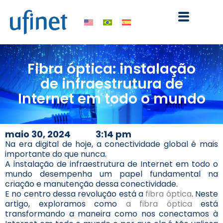
Ir
para
o
conteúdo
Fibra óptica: instalação
de infraestrutura de
Internet em todo o mundo
maio 30, 2024
3:14 pm
Na era digital de hoje, a conectividade global é mais
importante do que nunca.
A instalação de infraestrutura de Internet em todo o
mundo desempenha um papel fundamental na
criação e manutenção dessa conectividade.
E no centro dessa revolução está a
fibra óptica
. Neste
artigo, exploramos como
a fibra óptica
está
transformando a maneira como nos conectamos à