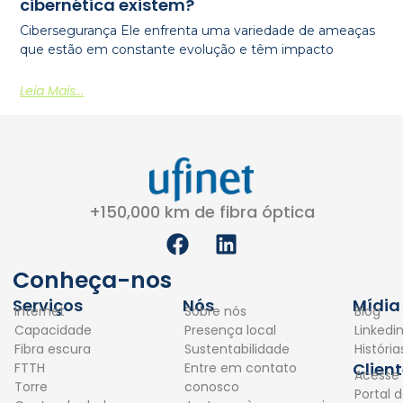
cibernética existem?
Cibersegurança Ele enfrenta uma variedade de ameaças
que estão em constante evolução e têm impacto
Leia Mais...
+150,000 km de fibra óptica
F
L
a
i
c
n
Conheça-nos
e
k
Serviços
Nós
Mídia
Internet
Sobre nós
Blog
b
e
Capacidade
Presença local
Linkedi
o
d
Fibra escura
Sustentabilidade
Históri
o
i
Clien
FTTH
Entre em contato
Acesse
k
n
Torre
conosco
Portal d