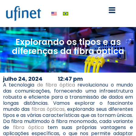
Ir
para
o
conteúdo
Explorando os tipos e as
diferenças da fibra óptica
julho 24, 2024
12:47 pm
A tecnologia
de fibra óptica
revolucionou o mundo
das comunicações, fornecendo uma infraestrutura
robusta e eficiente para a transmissão de dados em
longas distâncias. Vamos explorar o fascinante
mundo das
fibras ópticas,
explorando seus diferentes
tipos e as várias características que as tornam únicas.
Da fibra multimodo à fibra monomodo, cada variante
de
fibra óptica
tem suas próprias vantagens e
aplicações específicas, o que nos permite adaptar