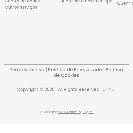
Centro de dados
Junte-se à nossa equipe
Quem 
Outros serviços
Termos de Uso
|
Política de Privacidade
|
Política
de Cookies
Copyright © 2026 · All Rights Reserved · UFINET
Ativado por
WOW Marketing Digital