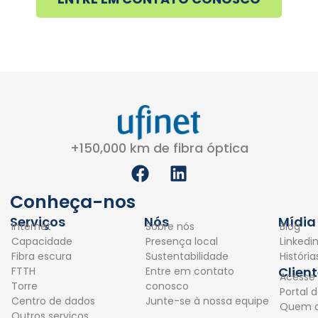
+150,000 km de fibra óptica
F
L
a
i
c
n
Conheça-nos
e
k
Serviços
Nós
Mídia
Internet
Sobre nós
Blog
b
e
Capacidade
Presença local
Linkedi
o
d
Fibra escura
Sustentabilidade
Históri
o
i
Clien
FTTH
Entre em contato
Acesse
k
n
Torre
conosco
Portal d
Centro de dados
Junte-se à nossa equipe
Quem 
Outros serviços