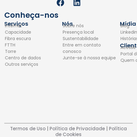
a
i
c
n
Conheça-nos
e
k
Serviços
Nós
Mídia
Internet
Sobre nós
Blog
b
e
Capacidade
Presença local
Linkedi
o
d
Fibra escura
Sustentabilidade
Históri
o
i
Clien
FTTH
Entre em contato
Acesse
k
n
Torre
conosco
Portal d
Centro de dados
Junte-se à nossa equipe
Quem 
Outros serviços
Termos de Uso
|
Política de Privacidade
|
Política
de Cookies