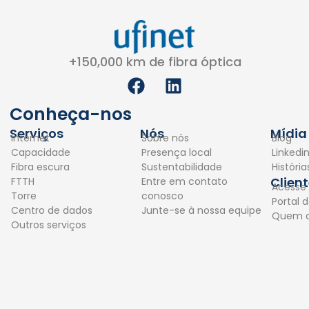
+150,000 km de fibra óptica
F
L
a
i
c
n
Conheça-nos
e
k
Serviços
Nós
Mídia
Internet
Sobre nós
Blog
b
e
Capacidade
Presença local
Linkedi
o
d
Fibra escura
Sustentabilidade
Históri
o
i
Clien
FTTH
Entre em contato
Acesse
k
n
Torre
conosco
Portal d
Centro de dados
Junte-se à nossa equipe
Quem 
Outros serviços