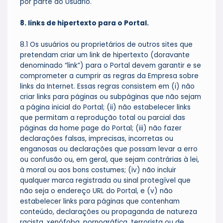
por parte do Usuário.
8. links de hipertexto para o Portal.
8.1 Os usuários ou proprietários de outros sites que
pretendam criar um link de hipertexto (doravante
denominado “link”) para o Portal devem garantir e se
comprometer a cumprir as regras da Empresa sobre
links da Internet. Essas regras consistem em (i) não
criar links para páginas ou subpáginas que não sejam
a página inicial do Portal; (ii) não estabelecer links
que permitam a reprodução total ou parcial das
páginas da home page do Portal; (iii) não fazer
declarações falsas, imprecisas, incorretas ou
enganosas ou declarações que possam levar a erro
ou confusão ou, em geral, que sejam contrárias à lei,
à moral ou aos bons costumes; (iv) não incluir
qualquer marca registrada ou sinal protegível que
não seja o endereço URL do Portal, e (v) não
estabelecer links para páginas que contenham
conteúdo, declarações ou propaganda de natureza
racista, xenófoba, pornográfica, terrorista ou de