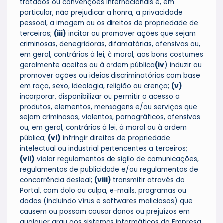
tratados ou convenções internacionais e, em
particular, não prejudicar a honra, a privacidade
pessoal, a imagem ou os direitos de propriedade de
terceiros;
(iii)
incitar ou promover ações que sejam
criminosas, denegridoras, difamatórias, ofensivas ou,
em geral, contrárias à lei, à moral, aos bons costumes
geralmente aceitos ou à ordem pública
(iv
) induzir ou
promover ações ou ideias discriminatórias com base
em raça, sexo, ideologia, religião ou crença;
(v)
incorporar, disponibilizar ou permitir o acesso a
produtos, elementos, mensagens e/ou serviços que
sejam criminosos, violentos, pornográficos, ofensivos
ou, em geral, contrários à lei, à moral ou à ordem
pública;
(vi)
infringir direitos de propriedade
intelectual ou industrial pertencentes a terceiros;
(vii)
violar regulamentos de sigilo de comunicações,
regulamentos de publicidade e/ou regulamentos de
concorrência desleal;
(viii)
transmitir através do
Portal, com dolo ou culpa, e-mails, programas ou
dados (incluindo vírus e softwares maliciosos) que
causem ou possam causar danos ou prejuízos em
qualquer grau aos sistemas informáticos da Empresa