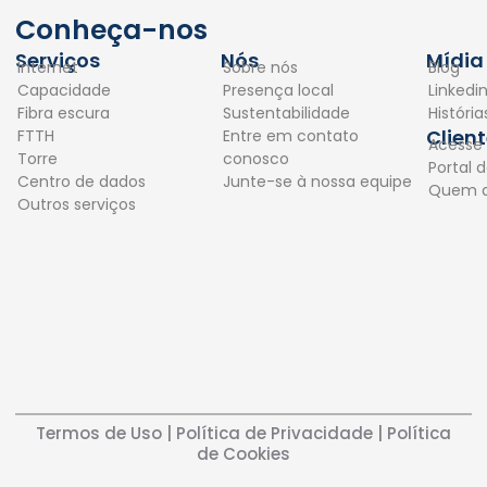
c
n
Conheça-nos
e
k
Serviços
Nós
Mídia
Internet
Sobre nós
Blog
b
e
Capacidade
Presença local
Linkedi
o
d
Fibra escura
Sustentabilidade
Históri
o
i
Clien
FTTH
Entre em contato
Acesse
k
n
Torre
conosco
Portal d
Centro de dados
Junte-se à nossa equipe
Quem 
Outros serviços
Termos de Uso
|
Política de Privacidade
|
Política
de Cookies