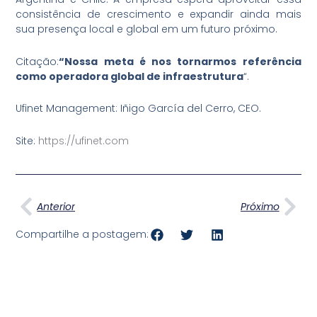
consistência de crescimento e expandir ainda mais
sua presença local e global em um futuro próximo.
Citação:
“Nossa meta é nos tornarmos referência
como operadora global de infraestrutura
“.
Ufinet Management: Iñigo García del Cerro, CEO.
Site:
https://ufinet.com
Anterior
Pró
Anterior
Próximo
Compartilhe a postagem: