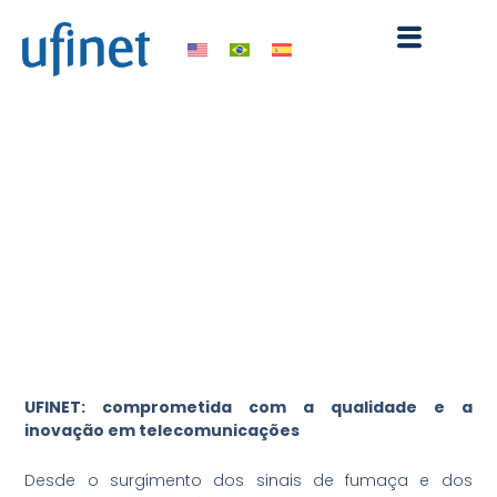
Ir
para
o
conteúdo
A Ufinet foi reconhecida
como uma das
“Empresas Mais
Admiradas em 2019”.
maio 24, 2019
9:50 am
UFINET: comprometida com a qualidade e a
inovação em telecomunicações
Desde o surgimento dos sinais de fumaça e dos