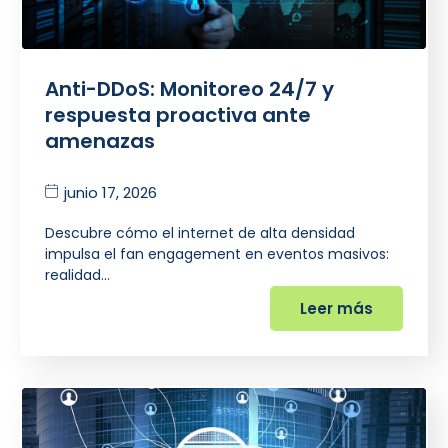
Anti-DDoS: Monitoreo 24/7 y
respuesta proactiva ante
amenazas
junio 17, 2026
Descubre cómo el internet de alta densidad
impulsa el fan engagement en eventos masivos:
realidad…
Leer más