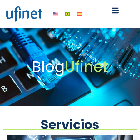
Ir
al
contenido
Blog
Ufinet
Servicios