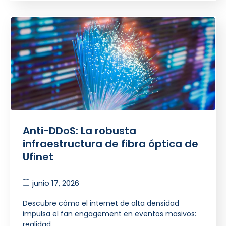
Anti-DDoS: La robusta
infraestructura de fibra óptica de
Ufinet
junio 17, 2026
Descubre cómo el internet de alta densidad
impulsa el fan engagement en eventos masivos:
realidad…