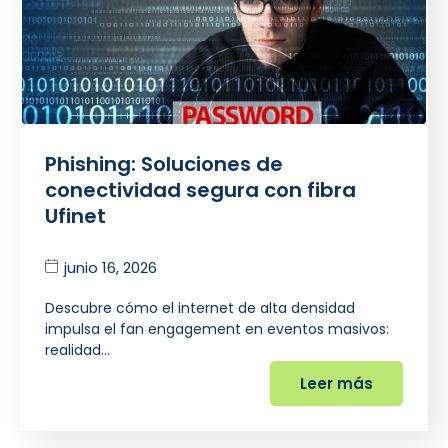
Phishing: Soluciones de
conectividad segura con fibra
Ufinet
junio 16, 2026
Descubre cómo el internet de alta densidad
impulsa el fan engagement en eventos masivos:
realidad…
Leer más