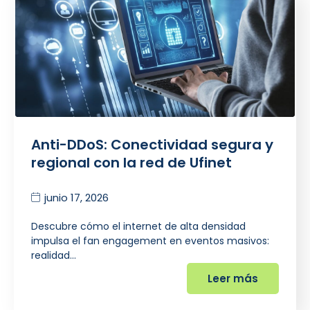
Anti-DDoS: Conectividad segura y
regional con la red de Ufinet
junio 17, 2026
Descubre cómo el internet de alta densidad
impulsa el fan engagement en eventos masivos:
realidad…
Leer más