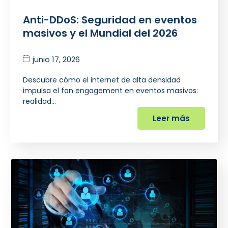
Anti-DDoS: Seguridad en eventos
masivos y el Mundial del 2026
junio 17, 2026
Descubre cómo el internet de alta densidad
impulsa el fan engagement en eventos masivos:
realidad…
Leer más