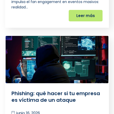
impulsa el fan engagement en eventos masivos:
realidad…
Leer más
Phishing: qué hacer si tu empresa
es víctima de un ataque
junio 16, 2026