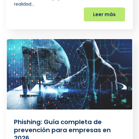
realidad…
Leer más
Phishing: Guía completa de
prevención para empresas en
2026