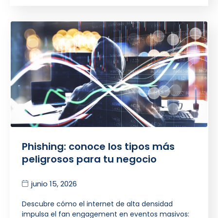
Phishing: conoce los tipos más
peligrosos para tu negocio
junio 15, 2026
Descubre cómo el internet de alta densidad
impulsa el fan engagement en eventos masivos: