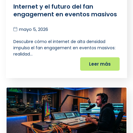
Internet y el futuro del fan
engagement en eventos masivos
mayo 5, 2026
Descubre cómo el internet de alta densidad
impulsa el fan engagement en eventos masivos:
realidad…
Leer más