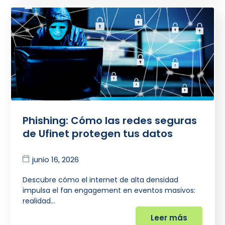
Phishing: Cómo las redes seguras
de Ufinet protegen tus datos
junio 16, 2026
Descubre cómo el internet de alta densidad
impulsa el fan engagement en eventos masivos:
realidad…
Leer más