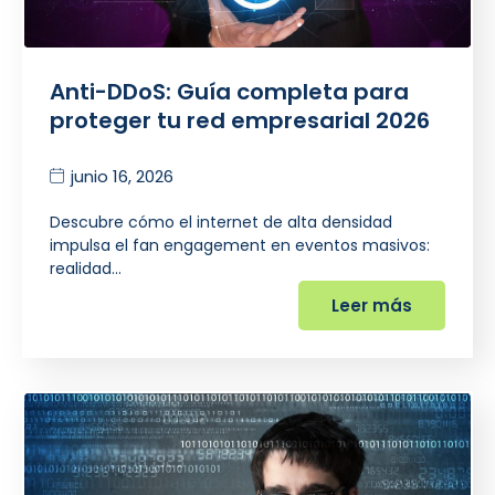
Anti-DDoS: Guía completa para
proteger tu red empresarial 2026
junio 16, 2026
Descubre cómo el internet de alta densidad
impulsa el fan engagement en eventos masivos:
realidad…
Leer más