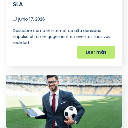
SLA
junio 17, 2026
Descubre cómo el internet de alta densidad
impulsa el fan engagement en eventos masivos:
realidad…
Leer más