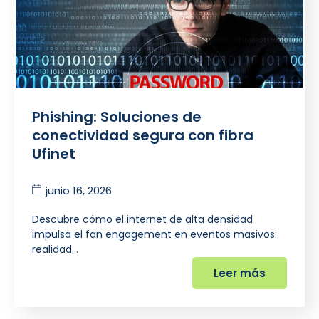
Phishing: Soluciones de
conectividad segura con fibra
Ufinet
junio 16, 2026
Descubre cómo el internet de alta densidad
impulsa el fan engagement en eventos masivos:
realidad…
Leer más