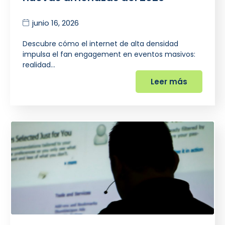
junio 16, 2026
Descubre cómo el internet de alta densidad
impulsa el fan engagement en eventos masivos:
realidad…
Leer más