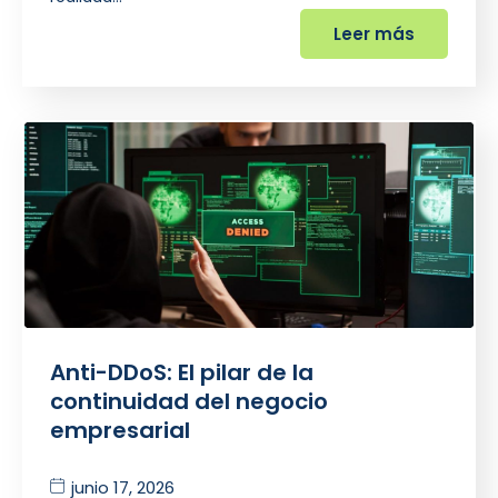
Leer más
Anti-DDoS: El pilar de la
continuidad del negocio
empresarial
junio 17, 2026