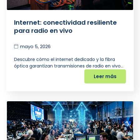
Internet: conectividad resiliente
para radio en vivo
mayo 5, 2026
Descubre cómo el internet dedicado y la fibra
óptica garantizan transmisiones de radio en vivo…
Leer más