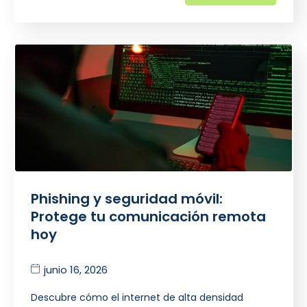
Phishing y seguridad móvil:
Protege tu comunicación remota
hoy
junio 16, 2026
Descubre cómo el internet de alta densidad