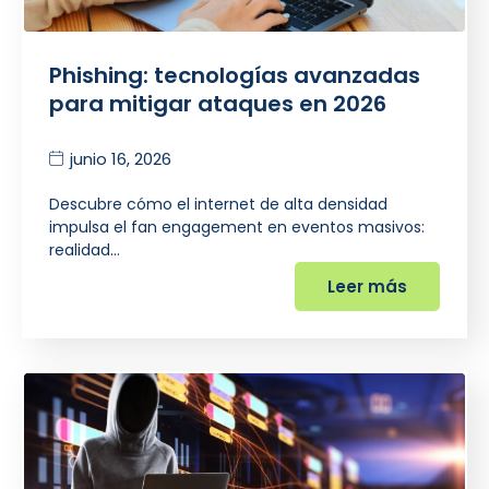
Phishing: tecnologías avanzadas
para mitigar ataques en 2026
junio 16, 2026
Descubre cómo el internet de alta densidad
impulsa el fan engagement en eventos masivos:
realidad…
Leer más