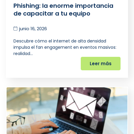
Phishing: la enorme importancia
de capacitar a tu equipo
junio 16, 2026
Descubre cómo el internet de alta densidad
impulsa el fan engagement en eventos masivos:
realidad…
Leer más