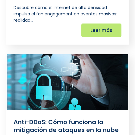
Descubre cómo el internet de alta densidad
impulsa el fan engagement en eventos masivos:
realidad…
Leer más
Anti-DDoS: Cómo funciona la
mitigación de ataques en la nube