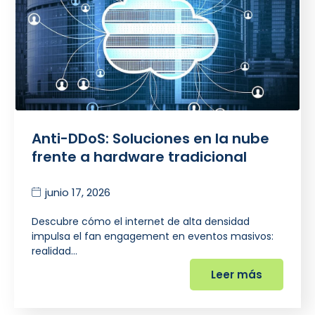
Anti-DDoS: Soluciones en la nube
frente a hardware tradicional
junio 17, 2026
Descubre cómo el internet de alta densidad
impulsa el fan engagement en eventos masivos:
realidad…
Leer más