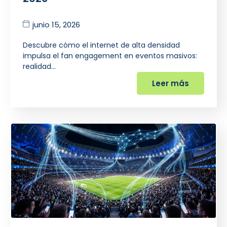
junio 15, 2026
Descubre cómo el internet de alta densidad
impulsa el fan engagement en eventos masivos:
realidad…
Leer más