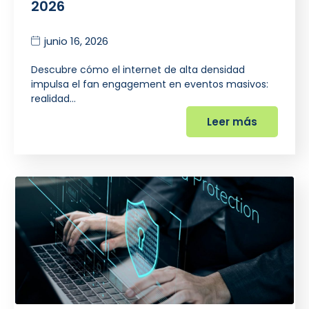
2026
junio 16, 2026
Descubre cómo el internet de alta densidad
impulsa el fan engagement en eventos masivos:
realidad…
Leer más