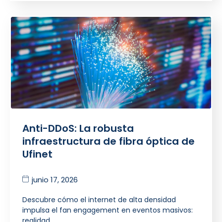
Anti-DDoS: La robusta
infraestructura de fibra óptica de
Ufinet
junio 17, 2026
Descubre cómo el internet de alta densidad
impulsa el fan engagement en eventos masivos:
realidad…