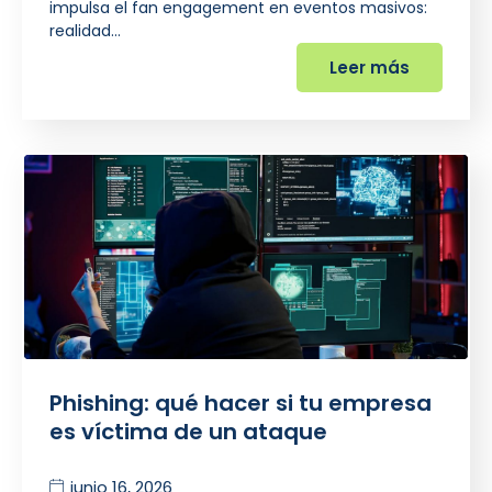
impulsa el fan engagement en eventos masivos:
realidad…
Leer más
Phishing: qué hacer si tu empresa
es víctima de un ataque
junio 16, 2026