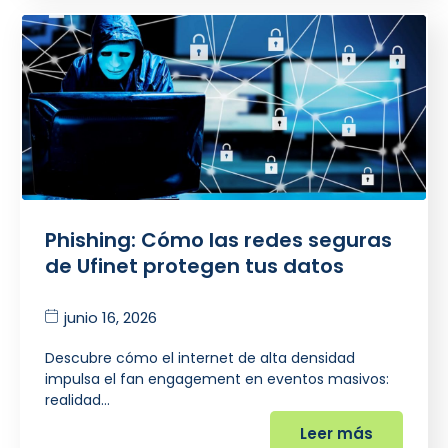
Phishing: Cómo las redes seguras
de Ufinet protegen tus datos
junio 16, 2026
Descubre cómo el internet de alta densidad
impulsa el fan engagement en eventos masivos:
realidad…
Leer más