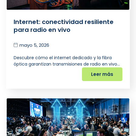
Internet: conectividad resiliente
para radio en vivo
mayo 5, 2026
Descubre cómo el internet dedicado y la fibra
óptica garantizan transmisiones de radio en vivo…
Leer más