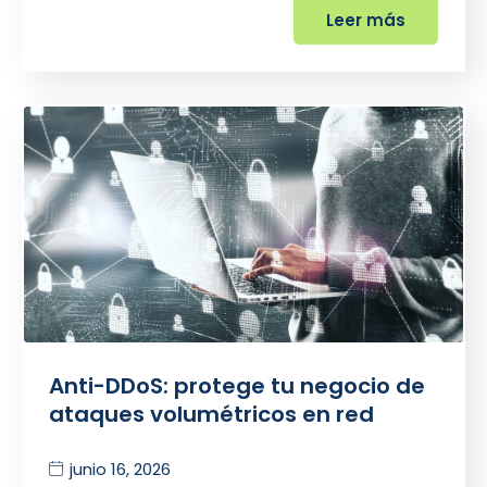
Leer más
Anti-DDoS: protege tu negocio de
ataques volumétricos en red
junio 16, 2026