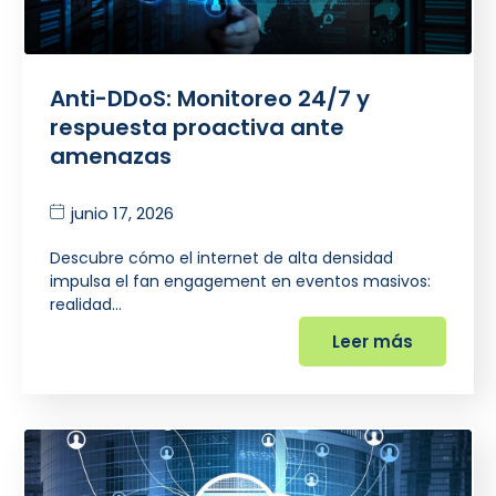
Anti-DDoS: Monitoreo 24/7 y
respuesta proactiva ante
amenazas
junio 17, 2026
Descubre cómo el internet de alta densidad
impulsa el fan engagement en eventos masivos:
realidad…
Leer más