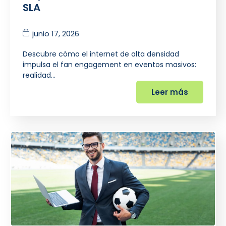
SLA
junio 17, 2026
Descubre cómo el internet de alta densidad
impulsa el fan engagement en eventos masivos:
realidad…
Leer más