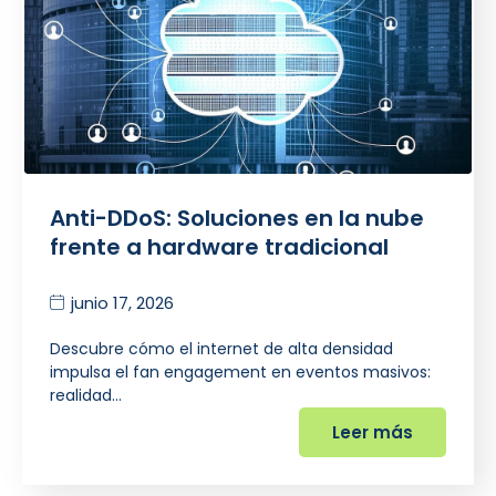
Anti-DDoS: Soluciones en la nube
frente a hardware tradicional
junio 17, 2026
Descubre cómo el internet de alta densidad
impulsa el fan engagement en eventos masivos:
realidad…
Leer más