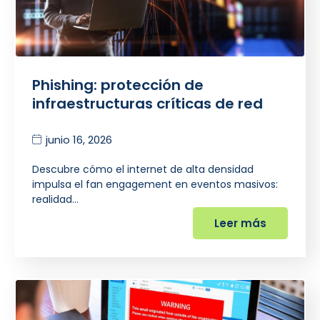
Phishing: protección de
infraestructuras críticas de red
junio 16, 2026
Descubre cómo el internet de alta densidad
impulsa el fan engagement en eventos masivos:
realidad…
Leer más