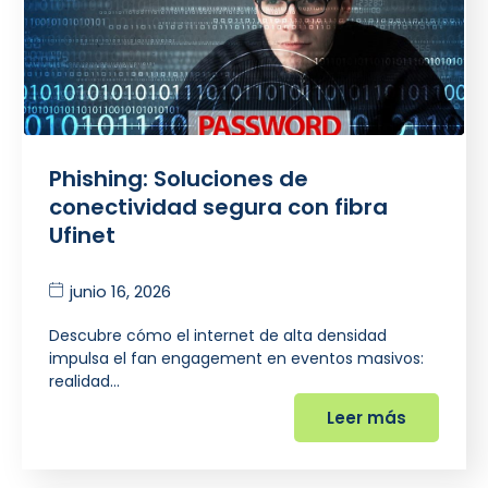
Phishing: Soluciones de
conectividad segura con fibra
Ufinet
junio 16, 2026
Descubre cómo el internet de alta densidad
impulsa el fan engagement en eventos masivos:
realidad…
Leer más