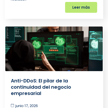
Leer más
Anti-DDoS: El pilar de la
continuidad del negocio
empresarial
junio 17, 2026