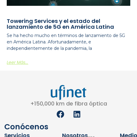
Towering Services y el estado del
lanzamiento de 5G en América Latina
Se ha hecho mucho en términos de lanzamiento de 5G
en América Latina. Afortunadamente, e
independientemente de la pandemia, la
Leer Más...
+150,000 km de fibra óptica
F
L
a
i
c
n
Conócenos
e
k
Servicios
Nosotros
Medio