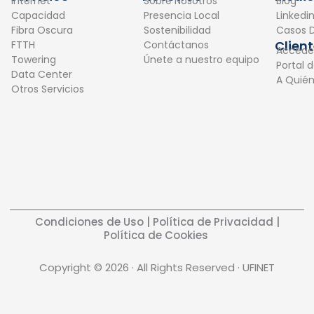
Internet
Sobre Nosotros
Blog
b
e
Capacidad
Presencia Local
Linkedi
o
d
Fibra Oscura
Sostenibilidad
Casos D
o
i
Clien
FTTH
Contáctanos
Accede
k
n
Towering
Únete a nuestro equipo
Portal 
Data Center
A Quié
Otros Servicios
Condiciones de Uso
|
Política de Privacidad
|
Política de Cookies
Copyright © 2026 · All Rights Reserved · UFINET