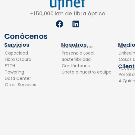
+150,000 km de fibra óptica
F
L
a
i
c
n
Conócenos
e
k
Servicios
Nosotros
Medio
Internet
Sobre Nosotros
Blog
b
e
Capacidad
Presencia Local
Linkedi
o
d
Fibra Oscura
Sostenibilidad
Casos D
o
i
Clien
FTTH
Contáctanos
Accede
k
n
Towering
Únete a nuestro equipo
Portal 
Data Center
A Quié
Otros Servicios