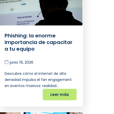
Phishing: la enorme
importancia de capacitar
a tu equipo
junio 16, 2026
Descubre cómo el internet de alta
densidad impulsa el fan engagement
en eventos masivos: realidad…
Leer más