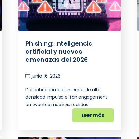
Phishing: inteligencia
artificial y nuevas
amenazas del 2026
junio 16, 2026
Descubre cómo el internet de alta
densidad impulsa el fan engagement
en eventos masivos: realidad…
Leer más