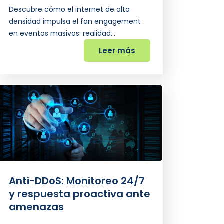
Descubre cómo el internet de alta
densidad impulsa el fan engagement
en eventos masivos: realidad…
Leer más
Anti-DDoS: Monitoreo 24/7
y respuesta proactiva ante
amenazas