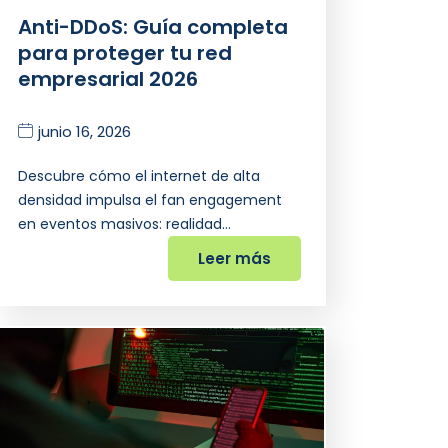
Anti-DDoS: Guía completa
para proteger tu red
empresarial 2026
junio 16, 2026
Descubre cómo el internet de alta
densidad impulsa el fan engagement
en eventos masivos: realidad…
Leer más