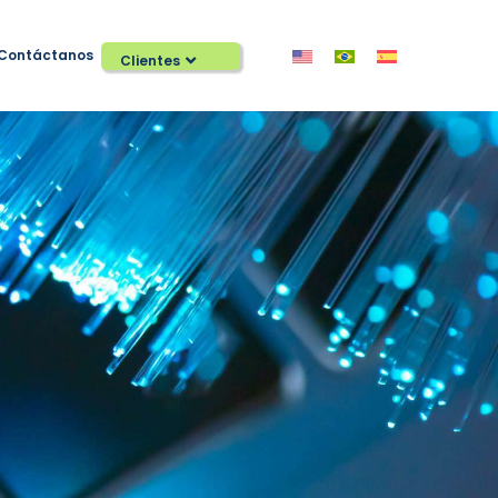
Contáctanos
Clientes