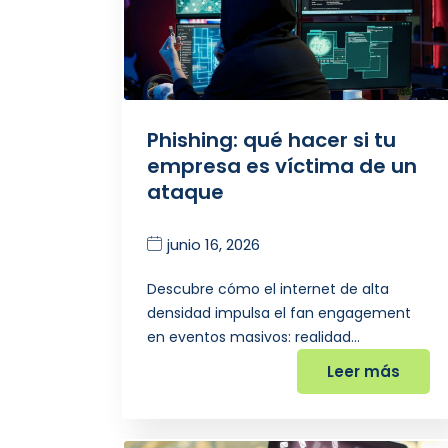
Phishing: qué hacer si tu
empresa es víctima de un
ataque
junio 16, 2026
Descubre cómo el internet de alta
densidad impulsa el fan engagement
en eventos masivos: realidad…
Leer más