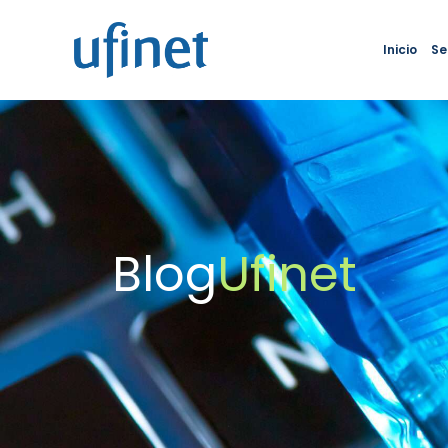
Ir
al
Inicio
Se
contenido
Blog
Ufinet