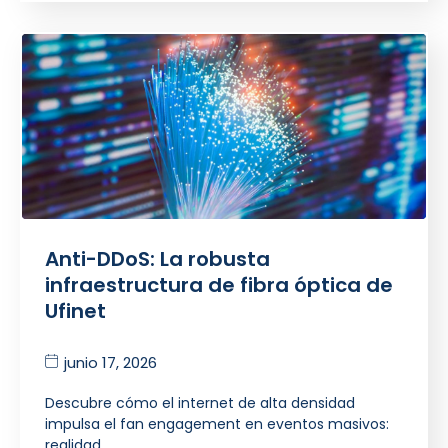
Anti-DDoS: La robusta
infraestructura de fibra óptica de
Ufinet
junio 17, 2026
Descubre cómo el internet de alta densidad
impulsa el fan engagement en eventos masivos:
realidad…