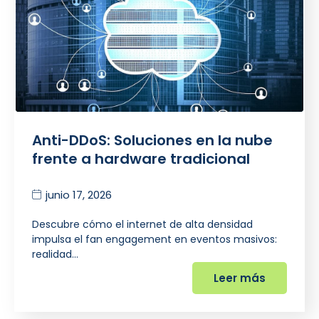
Anti-DDoS: Soluciones en la nube
frente a hardware tradicional
junio 17, 2026
Descubre cómo el internet de alta densidad
impulsa el fan engagement en eventos masivos:
realidad…
Leer más