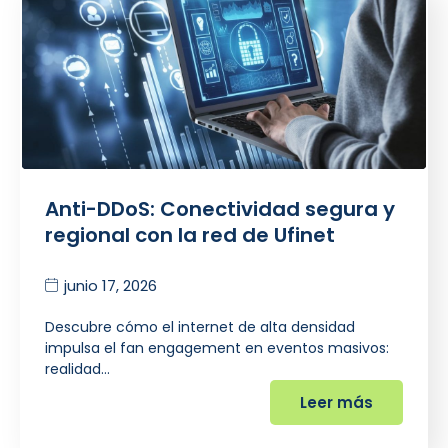
Anti-DDoS: Conectividad segura y
regional con la red de Ufinet
junio 17, 2026
Descubre cómo el internet de alta densidad
impulsa el fan engagement en eventos masivos:
realidad…
Leer más