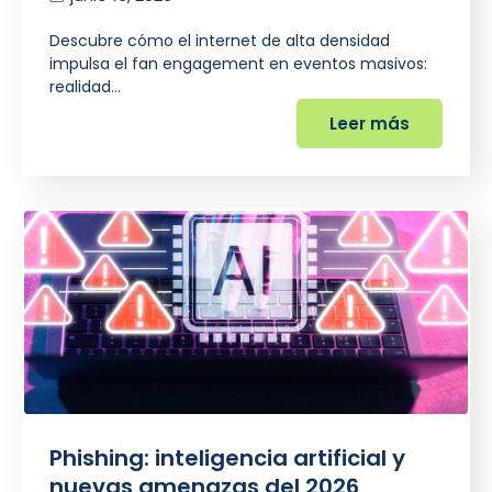
Descubre cómo el internet de alta densidad
impulsa el fan engagement en eventos masivos:
realidad…
Leer más
Phishing: inteligencia artificial y
nuevas amenazas del 2026