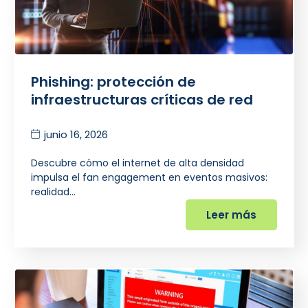
Phishing: protección de
infraestructuras críticas de red
junio 16, 2026
Descubre cómo el internet de alta densidad
impulsa el fan engagement en eventos masivos:
realidad…
Leer más