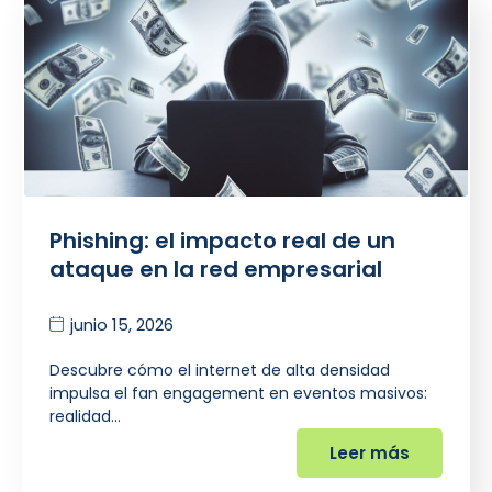
Phishing: el impacto real de un
ataque en la red empresarial
junio 15, 2026
Descubre cómo el internet de alta densidad
impulsa el fan engagement en eventos masivos:
realidad…
Leer más