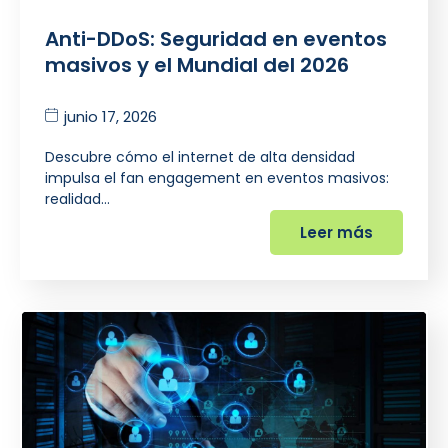
Anti-DDoS: Seguridad en eventos
masivos y el Mundial del 2026
junio 17, 2026
Descubre cómo el internet de alta densidad
impulsa el fan engagement en eventos masivos:
realidad…
Leer más