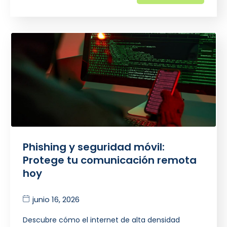
Phishing y seguridad móvil:
Protege tu comunicación remota
hoy
junio 16, 2026
Descubre cómo el internet de alta densidad