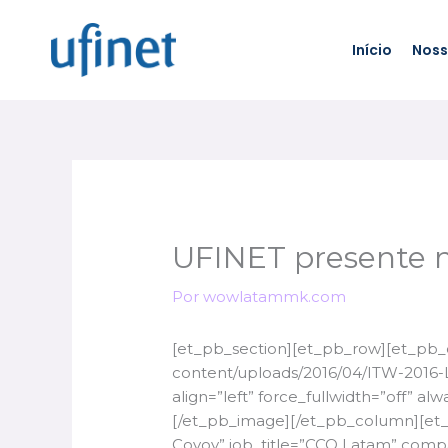
Ir
para
Início
Noss
o
conteúdo
UFINET presente 
Por
wowlatammk.com
[et_pb_section][et_pb_row][et_pb_
content/uploads/2016/04/ITW-2016-L
align=”left” force_fullwidth=”off” a
[/et_pb_image][/et_pb_column][et_
Coyoy” job_title=”CCO Latam” com