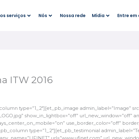
os serviços
Nós
Nossa rede
Mídia
Entre em
na ITW 2016
column type=”1_2″][et_pb_image admin_label=”Image” src
OGO.jpg” show_in_lightbox=”off” url_new_window=”off” anim
lways_center_on_mobile=”on” use_border_color=”off” border_c
pb_column type=”1_2″][et_pb_testimonial admin_label=”Te
pany_name=”UFINET” url=”www.ufinet.com” url_new_windo