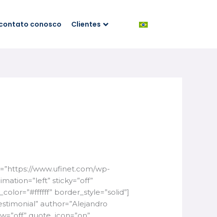
 contato conosco
Clientes
=”https://www.ufinet.com/wp-
ation=”left” sticky=”off”
olor=”#ffffff” border_style=”solid”]
stimonial” author=”Alejandro
w=”off” quote_icon=”on”