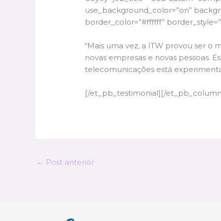
use_background_color=”on” backgrou
border_color=”#ffffff” border_style=”
“Mais uma vez, a ITW provou ser o m
novas empresas e novas pessoas. Est
telecomunicações está experimenta
[/et_pb_testimonial][/et_pb_column
←
Post anterior