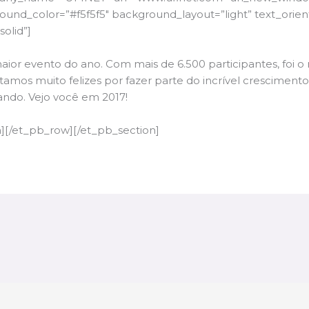
nd_color=”#f5f5f5″ background_layout=”light” text_orienta
solid”]
aior evento do ano. Com mais de 6.500 participantes, foi 
amos muito felizes por fazer parte do incrível cresciment
ndo. Vejo você em 2017!
][/et_pb_row][/et_pb_section]