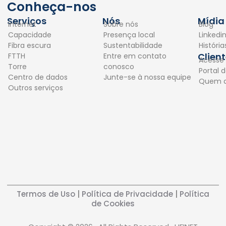
c
n
Conheça-nos
e
k
Serviços
Nós
Mídia
Internet
Sobre nós
Blog
b
e
Capacidade
Presença local
Linkedi
o
d
Fibra escura
Sustentabilidade
Históri
o
i
Clien
FTTH
Entre em contato
Acesse
k
n
Torre
conosco
Portal d
Centro de dados
Junte-se à nossa equipe
Quem 
Outros serviços
Termos de Uso
|
Política de Privacidade
|
Política
de Cookies