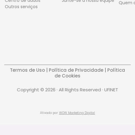
Centro de dados
Junte-se à nossa equipe
Quem 
Outros serviços
Termos de Uso
|
Política de Privacidade
|
Política
de Cookies
Copyright © 2026 · All Rights Reserved · UFINET
Ativado por
WOW Marketing Digital