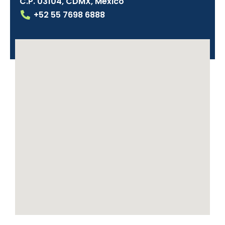
C.P. 03104, CDMX, México
+52 55 7698 6888