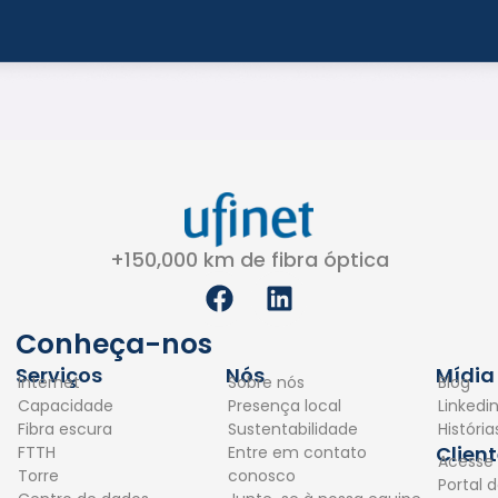
+150,000 km de fibra óptica
F
L
a
i
c
n
Conheça-nos
e
k
Serviços
Nós
Mídia
Internet
Sobre nós
Blog
b
e
Capacidade
Presença local
Linkedi
o
d
Fibra escura
Sustentabilidade
Históri
o
i
Clien
FTTH
Entre em contato
Acesse
k
n
Torre
conosco
Portal d