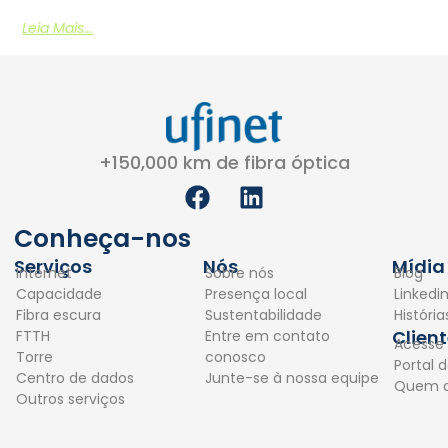
Leia Mais...
+150,000 km de fibra óptica
F
L
a
i
c
n
Conheça-nos
e
k
Serviços
Nós
Mídia
Internet
Sobre nós
Blog
b
e
Capacidade
Presença local
Linkedi
o
d
Fibra escura
Sustentabilidade
Históri
o
i
Clien
FTTH
Entre em contato
Acesse
k
n
Torre
conosco
Portal d
Centro de dados
Junte-se à nossa equipe
Quem 
Outros serviços