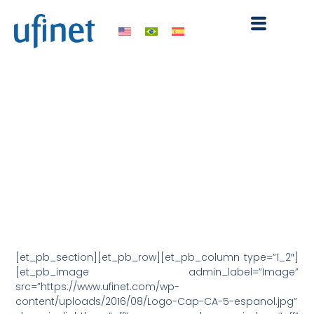
Ir
para
o
conteúdo
Ufinet @ Capacity Central
America & Andean 2016
setembro 10, 2016
9:49 pm
[et_pb_section][et_pb_row][et_pb_column type=”1_2″]
[et_pb_image admin_label=”Image”
src=”https://www.ufinet.com/wp-
content/uploads/2016/08/Logo-Cap-CA-5-espanol.jpg”