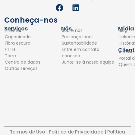
F
L
a
i
c
n
Conheça-nos
e
k
Serviços
Nós
Mídia
Internet
Sobre nós
Blog
b
e
Capacidade
Presença local
Linkedi
o
d
Fibra escura
Sustentabilidade
Históri
o
i
Clien
FTTH
Entre em contato
Acesse
k
n
Torre
conosco
Portal d
Centro de dados
Junte-se à nossa equipe
Quem 
Outros serviços
Termos de Uso
|
Política de Privacidade
|
Política