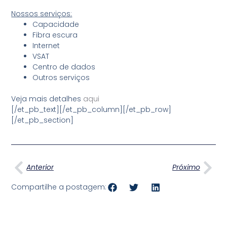
Nossos serviços:
Capacidade
Fibra escura
Internet
VSAT
Centro de dados
Outros serviços
Veja mais detalhes
aqui
[/et_pb_text][/et_pb_column][/et_pb_row]
[/et_pb_section]
Anterior
Pró
Anterior
Próximo
Compartilhe a postagem: