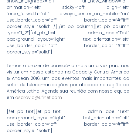
show_in_lightbox=”off” url_new_window=”off”
animation=”left” sticky=”off” align=”left”
force_fullwidth=”off” always_center_on_mobile=”on”
use_border_color=”off” border_color=”#ffffff”
border_style=”solid” /][/et_pb_column][et_pb_column
type=”1_2″][et_pb_text admin_label=”Text”
background_layout=”light” text_orientation=”left”
use_border_color=”off” border_color=”#ffffff”
border_style=”solid”]
Temos o prazer de convidá-lo mais uma vez para nos
visitar em nosso estande na Capacity Central America
& Andean 2016, um dos eventos mais importantes do
setor de telecomunicações por atacado na região da
América Latina. Agende sua reunião com nossa equipe
em
asaravia@Ufinet.com
[/et_pb_text][et_pb_text admin_label=”Text”
background_layout=”light” text_orientation=”left”
use_border_color=”off” border_color=”#ffffff”
border_style=”solid”]