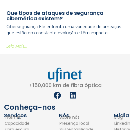
Que tipos de ataques de segurança
cibernética existem?
Cibersegurança Ele enfrenta uma variedade de ameaças
que estão em constante evolução e têm impacto
Leia Mais...
+150,000 km de fibra óptica
F
L
a
i
c
n
Conheça-nos
e
k
Serviços
Nós
Mídia
Internet
Sobre nós
Blog
b
e
Capacidade
Presença local
Linkedi
o
d
Fibra escura
Sustentabilidade
Históri