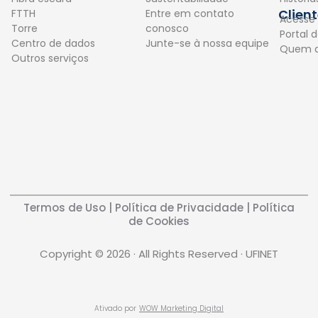
o
i
Clien
FTTH
Entre em contato
Acesse
k
n
Torre
conosco
Portal d
Centro de dados
Junte-se à nossa equipe
Quem 
Outros serviços
Termos de Uso
|
Política de Privacidade
|
Política
de Cookies
Copyright © 2026 · All Rights Reserved · UFINET
Ativado por
WOW Marketing Digital