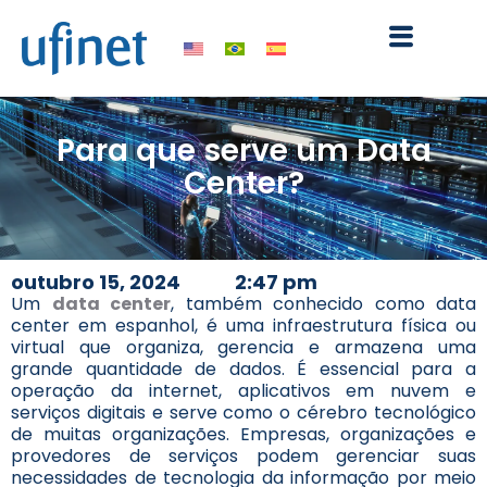
Ir
para
o
conteúdo
Para que serve um Data
Center?
outubro 15, 2024
2:47 pm
Um
data center
, também conhecido como data
center em espanhol, é uma infraestrutura física ou
virtual que organiza, gerencia e armazena uma
grande quantidade de dados. É essencial para a
operação da internet, aplicativos em nuvem e
serviços digitais e serve como o cérebro tecnológico
de muitas organizações. Empresas, organizações e
provedores de serviços podem gerenciar suas
necessidades de tecnologia da informação por meio