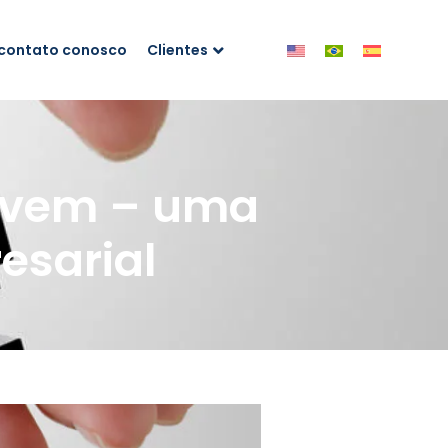
 contato conosco
Clientes
nuvem – uma
esarial