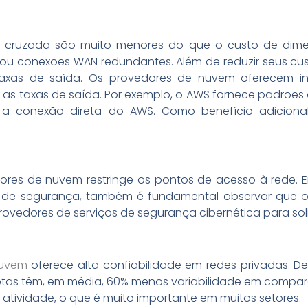
ão cruzada são muito menores do que o custo de dime
ou conexões WAN redundantes. Além de reduzir seus cust
xas de saída. Os provedores de nuvem oferecem inc
o as taxas de saída. Por exemplo, o AWS fornece padrõe
 a conexão direta do AWS. Como benefício adicional
dores de nuvem restringe os pontos de acesso à rede.
 de segurança, também é fundamental observar que o
vedores de serviços de segurança cibernética para solid
nuvem
oferece alta confiabilidade em redes privadas. 
retas têm, em média, 60% menos variabilidade em compara
atividade, o que é muito importante em muitos setores.