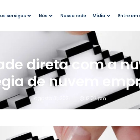
os serviços
Nós
Nossa rede
Mídia
Entre em
ade direta com a 
égia de nuvem empr
agosto 31, 2021
12:07 pm