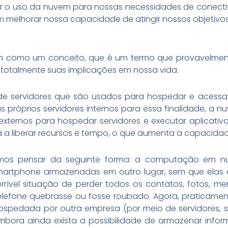
ar o uso da nuvem para nossas necessidades de conect
melhorar nossa capacidade de atingir nossos objetivos
em como um conceito, que é um termo que provavelmen
otalmente suas implicações em nossa vida.
de servidores que são usados para hospedar e acessa
s próprios servidores internos para essa finalidade, a
xternos para hospedar servidores e executar aplicati
da a liberar recursos e tempo, o que aumenta a capacid
mos pensar da seguinte forma: a computação em 
martphone armazenadas em outro lugar, sem que elas 
errível situação de perder todos os contatos, fotos, m
elefone quebrasse ou fosse roubado. Agora, praticame
edada por outra empresa (por meio de servidores, s
mbora ainda exista a possibilidade de armazenar infor