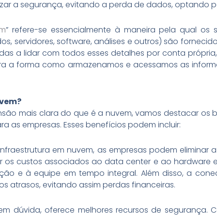
orizar a segurança, evitando a perda de dados, optand
em
” refere-se essencialmente à maneira pela qual o
 servidores, software, análises e outros) são forneci
das a lidar com todos esses detalhes por conta própr
ra a forma como armazenamos e acessamos as inform
uvem?
ão mais clara do que é a nuvem, vamos destacar os b
a as empresas. Esses benefícios podem incluir:
 infraestrutura em nuvem, as empresas podem eliminar 
r os custos associados ao data center e ao hardware e 
ão e à equipe em tempo integral. Além disso, a conec
os atrasos, evitando assim perdas financeiras.
sem dúvida, oferece melhores recursos de segurança. 