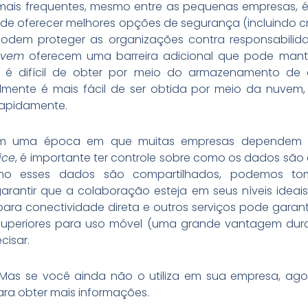
mais frequentes, mesmo entre as pequenas empresas, é
de oferecer melhores opções de segurança (incluindo cri
em proteger as organizações contra responsabilidad
uvem
oferecem uma barreira adicional que pode mante
é difícil de obter por meio do armazenamento de d
lmente é mais fácil de ser obtida por meio da nuvem,
 rapidamente.
em uma época em que muitas empresas dependem de
ice
, é importante ter controle sobre como os dados s
omo esses dados são compartilhados, podemos tom
arantir que a colaboração esteja em seus níveis idea
ara conectividade direta e outros serviços pode garan
 superiores para uso móvel (uma grande vantagem dur
cisar.
Mas se você ainda não o utiliza em sua empresa, ag
ra obter mais informações.