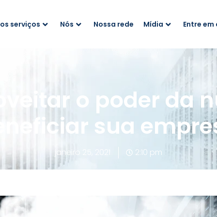
os serviços
Nós
Nossa rede
Mídia
Entre em
veitar o poder da 
eneficiar sua empre
janeiro 25, 2021
2:10 pm