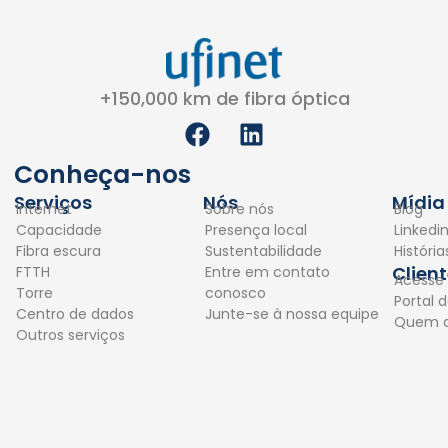
+150,000 km de fibra óptica
F
L
a
i
c
n
Conheça-nos
e
k
Serviços
Nós
Mídia
Internet
Sobre nós
Blog
b
e
Capacidade
Presença local
Linkedi
o
d
Fibra escura
Sustentabilidade
Históri
o
i
Clien
FTTH
Entre em contato
Acesse
k
n
Torre
conosco
Portal d
Centro de dados
Junte-se à nossa equipe
Quem 
Outros serviços