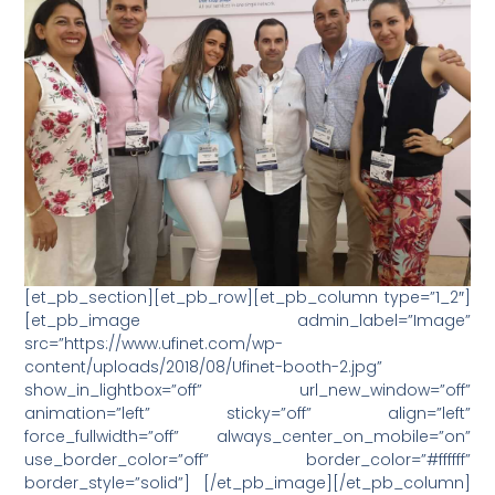
[et_pb_section][et_pb_row][et_pb_column type=”1_2″]
[et_pb_image admin_label=”Image”
src=”https://www.ufinet.com/wp-
content/uploads/2018/08/Ufinet-booth-2.jpg”
show_in_lightbox=”off” url_new_window=”off”
animation=”left” sticky=”off” align=”left”
force_fullwidth=”off” always_center_on_mobile=”on”
use_border_color=”off” border_color=”#ffffff”
border_style=”solid”] [/et_pb_image][/et_pb_column]