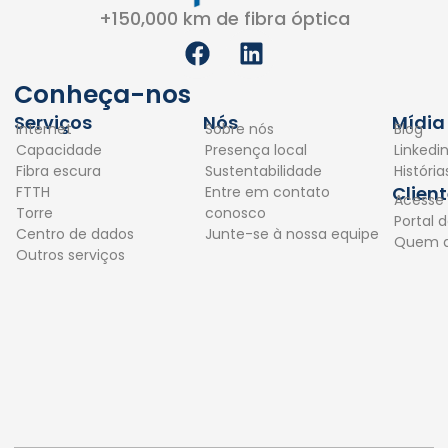
+150,000 km de fibra óptica
F
L
a
i
c
n
Conheça-nos
e
k
Serviços
Nós
Mídia
Internet
Sobre nós
Blog
b
e
Capacidade
Presença local
Linkedi
o
d
Fibra escura
Sustentabilidade
Históri
o
i
Clien
FTTH
Entre em contato
Acesse
k
n
Torre
conosco
Portal d
Centro de dados
Junte-se à nossa equipe
Quem 
Outros serviços