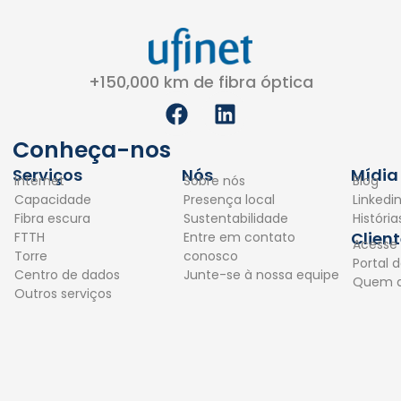
+150,000 km de fibra óptica
F
L
a
i
c
n
Conheça-nos
e
k
Serviços
Nós
Mídia
Internet
Sobre nós
Blog
b
e
Capacidade
Presença local
Linkedi
o
d
Fibra escura
Sustentabilidade
Históri
o
i
Clien
FTTH
Entre em contato
Acesse
k
n
Torre
conosco
Portal d
Centro de dados
Junte-se à nossa equipe
Quem 
Outros serviços