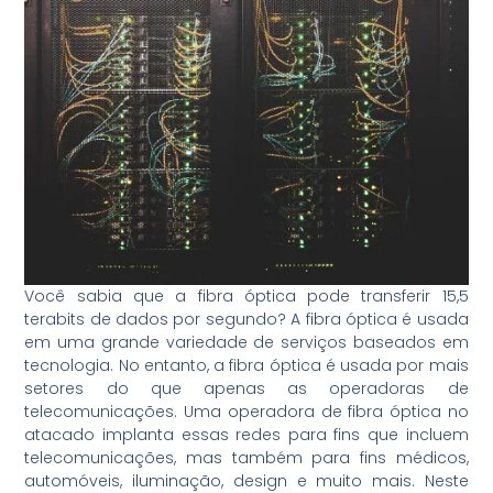
Você sabia que a fibra óptica pode transferir 15,5
terabits de dados por segundo? A fibra óptica é usada
em uma grande variedade de serviços baseados em
tecnologia. No entanto, a fibra óptica é usada por mais
setores do que apenas as operadoras de
telecomunicações. Uma operadora de fibra óptica no
atacado implanta essas redes para fins que incluem
telecomunicações, mas também para fins médicos,
automóveis, iluminação, design e muito mais. Neste