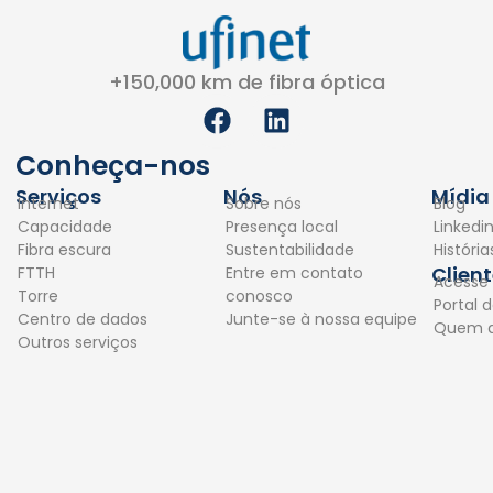
+150,000 km de fibra óptica
F
L
a
i
c
n
Conheça-nos
e
k
Serviços
Nós
Mídia
Internet
Sobre nós
Blog
b
e
Capacidade
Presença local
Linkedi
o
d
Fibra escura
Sustentabilidade
Históri
o
i
Clien
FTTH
Entre em contato
Acesse
k
n
Torre
conosco
Portal d
Centro de dados
Junte-se à nossa equipe
Quem 
Outros serviços