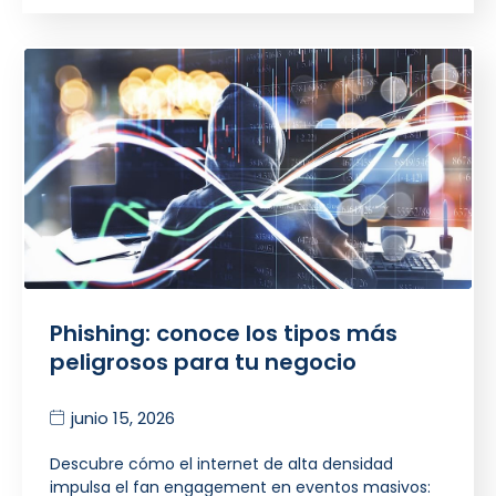
Phishing: conoce los tipos más
peligrosos para tu negocio
junio 15, 2026
Descubre cómo el internet de alta densidad
impulsa el fan engagement en eventos masivos: