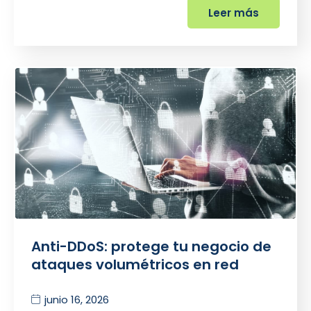
Leer más
Anti-DDoS: protege tu negocio de
ataques volumétricos en red
junio 16, 2026