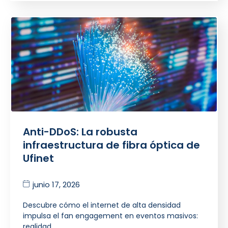
Anti-DDoS: La robusta
infraestructura de fibra óptica de
Ufinet
junio 17, 2026
Descubre cómo el internet de alta densidad
impulsa el fan engagement en eventos masivos:
realidad…