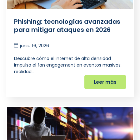
Phishing: tecnologías avanzadas
para mitigar ataques en 2026
junio 16, 2026
Descubre cómo el internet de alta densidad
impulsa el fan engagement en eventos masivos:
realidad…
Leer más