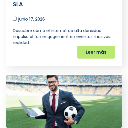
SLA
junio 17, 2026
Descubre cómo el internet de alta densidad
impulsa el fan engagement en eventos masivos:
realidad…
Leer más