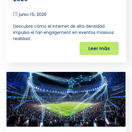
junio 15, 2026
Descubre cómo el internet de alta densidad
impulsa el fan engagement en eventos masivos:
realidad…
Leer más