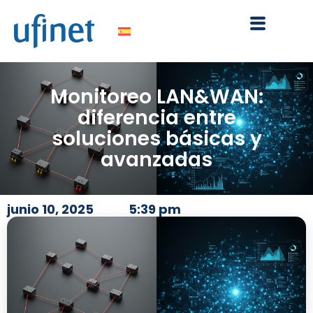
Ir
al
contenido
Monitoreo LAN&WAN:
diferencia entre
soluciones básicas y
avanzadas
junio 10, 2025
5:39 pm