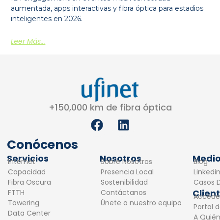
aumentada, apps interactivas y fibra óptica para estadios
inteligentes en 2026.
Leer Más...
+150,000 km de fibra óptica
F
L
a
i
c
n
Conócenos
e
k
Servicios
Nosotros
Medi
Internet
Sobre Nosotros
Blog
b
e
Capacidad
Presencia Local
Linkedi
o
d
Fibra Oscura
Sostenibilidad
Casos D
o
i
Clien
FTTH
Contáctanos
Accede
k
n
Towering
Únete a nuestro equipo
Portal 
Data Center
A Quié