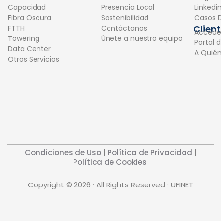
b
e
Capacidad
Presencia Local
Linkedi
o
d
Fibra Oscura
Sostenibilidad
Casos D
o
i
Clien
FTTH
Contáctanos
Accede
k
n
Towering
Únete a nuestro equipo
Portal 
Data Center
A Quié
Otros Servicios
Condiciones de Uso
|
Política de Privacidad
|
Política de Cookies
Copyright © 2026 · All Rights Reserved · UFINET