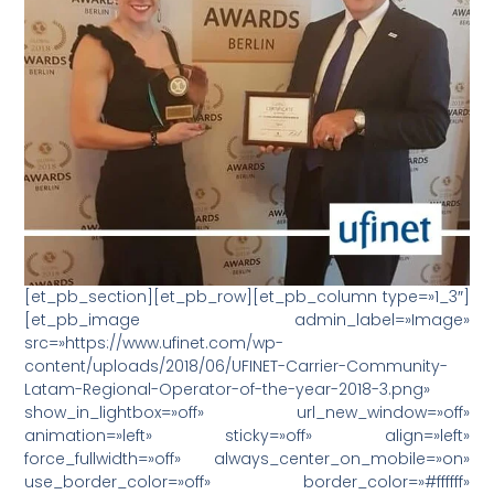
[et_pb_section][et_pb_row][et_pb_column type=»1_3″]
[et_pb_image admin_label=»Image»
src=»https://www.ufinet.com/wp-
content/uploads/2018/06/UFINET-Carrier-Community-
Latam-Regional-Operator-of-the-year-2018-3.png»
show_in_lightbox=»off» url_new_window=»off»
animation=»left» sticky=»off» align=»left»
force_fullwidth=»off» always_center_on_mobile=»on»
use_border_color=»off» border_color=»#ffffff»