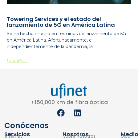
Towering Services y el estado del
lanzamiento de 5G en América Latina
Se ha hecho mucho en términos de lanzamiento de 5G
en América Latina. Afortunadamente, e
independientemente de la pandemia, la
Leer Más...
+150,000 km de fibra óptica
F
L
a
i
c
n
Conócenos
e
k
Servicios
Nosotros
Medio
Internet
Sobre Nosotros
Blog