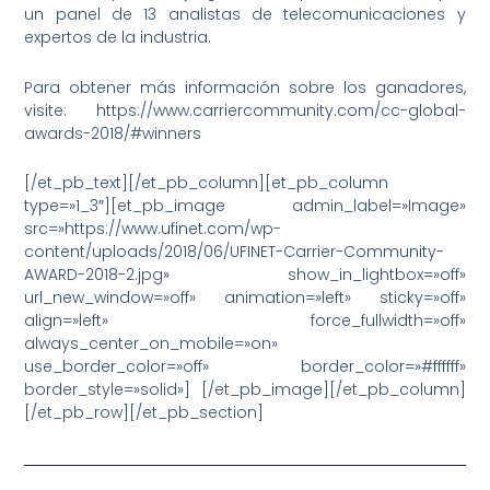
un panel de 13 analistas de telecomunicaciones y
expertos de la industria.
Para obtener más información sobre los ganadores,
visite: https://www.carriercommunity.com/cc-global-
awards-2018/#winners
[/et_pb_text][/et_pb_column][et_pb_column
type=»1_3″][et_pb_image admin_label=»Image»
src=»https://www.ufinet.com/wp-
content/uploads/2018/06/UFINET-Carrier-Community-
AWARD-2018-2.jpg» show_in_lightbox=»off»
url_new_window=»off» animation=»left» sticky=»off»
align=»left» force_fullwidth=»off»
always_center_on_mobile=»on»
use_border_color=»off» border_color=»#ffffff»
border_style=»solid»] [/et_pb_image][/et_pb_column]
[/et_pb_row][/et_pb_section]
Ant
Sig