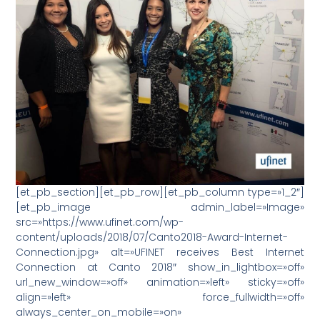
[et_pb_section][et_pb_row][et_pb_column type=»1_2″]
[et_pb_image admin_label=»Image»
src=»https://www.ufinet.com/wp-
content/uploads/2018/07/Canto2018-Award-Internet-
Connection.jpg» alt=»UFINET receives Best Internet
Connection at Canto 2018″ show_in_lightbox=»off»
url_new_window=»off» animation=»left» sticky=»off»
align=»left» force_fullwidth=»off»
always_center_on_mobile=»on»