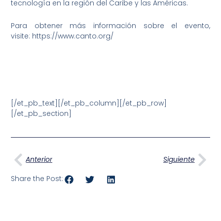
tecnología en la región del Caribe y las Américas.
Para obtener más información sobre el evento,
visite: https://www.canto.org/
[/et_pb_text][/et_pb_column][/et_pb_row]
[/et_pb_section]
Ant
Sig
Anterior
Siguiente
Share the Post: