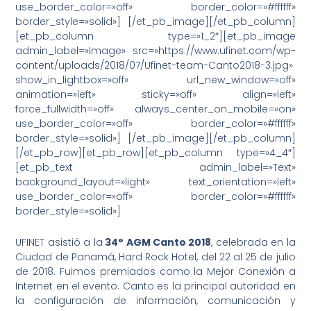
use_border_color=»off» border_color=»#ffffff»
border_style=»solid»] [/et_pb_image][/et_pb_column]
[et_pb_column type=»1_2″][et_pb_image
admin_label=»Image» src=»https://www.ufinet.com/wp-
content/uploads/2018/07/Ufinet-team-Canto2018-3.jpg»
show_in_lightbox=»off» url_new_window=»off»
animation=»left» sticky=»off» align=»left»
force_fullwidth=»off» always_center_on_mobile=»on»
use_border_color=»off» border_color=»#ffffff»
border_style=»solid»] [/et_pb_image][/et_pb_column]
[/et_pb_row][et_pb_row][et_pb_column type=»4_4″]
[et_pb_text admin_label=»Text»
background_layout=»light» text_orientation=»left»
use_border_color=»off» border_color=»#ffffff»
border_style=»solid»]
UFINET asistió a la
34° AGM Canto 2018
, celebrada en la
Ciudad de Panamá, Hard Rock Hotel, del 22 al 25 de julio
de 2018. Fuimos premiados como la Mejor Conexión a
Internet en el evento. Canto es la principal autoridad en
la configuración de información, comunicación y