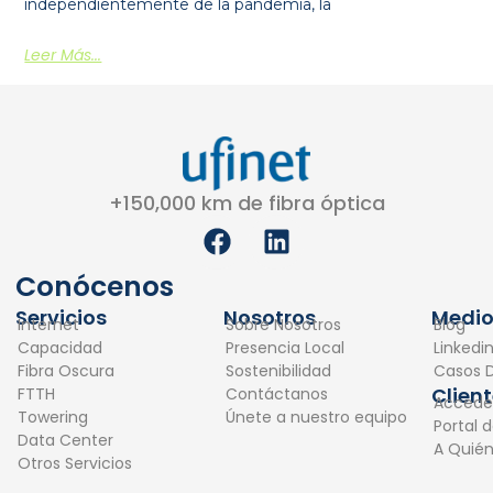
independientemente de la pandemia, la
Leer Más...
+150,000 km de fibra óptica
F
L
a
i
c
n
Conócenos
e
k
Servicios
Nosotros
Medio
Internet
Sobre Nosotros
Blog
b
e
Capacidad
Presencia Local
Linkedi
o
d
Fibra Oscura
Sostenibilidad
Casos D
o
i
Clien
FTTH
Contáctanos
Accede
k
n
Towering
Únete a nuestro equipo
Portal 
Data Center
A Quié
Otros Servicios