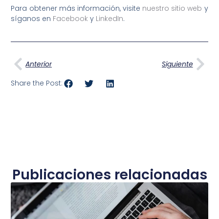
Para obtener más información, visite
nuestro sitio web
y
síganos en
Facebook
y
LinkedIn
.
Ant
Sig
Anterior
Siguiente
Share the Post:
Publicaciones relacionadas