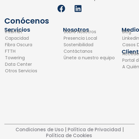
F
L
a
i
c
n
Conócenos
e
k
Servicios
Nosotros
Medio
Internet
Sobre Nosotros
Blog
b
e
Capacidad
Presencia Local
Linkedi
o
d
Fibra Oscura
Sostenibilidad
Casos D
o
i
Clien
FTTH
Contáctanos
Accede
k
n
Towering
Únete a nuestro equipo
Portal 
Data Center
A Quié
Otros Servicios
Condiciones de Uso
|
Política de Privacidad
|
Política de Cookies