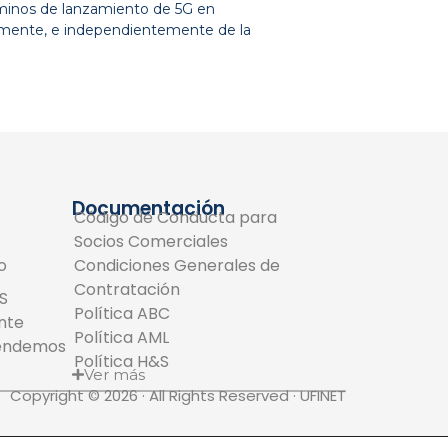
inos de lanzamiento de 5G en
amente, e independientemente de la
Documentación
Código de Conducta para
Socios Comerciales
o
Condiciones Generales de
Contratación
S
Política ABC
ente
Política AML
tendemos
Política H&S
Ver más
Copyright © 2026 · All Rights Reserved · UFINET