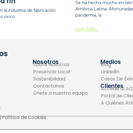
a fin
Se ha hecho mucho en térm
América Latina. Afortunad
 la industria de fabricación
pandemia, la
os cinco
Leer Más...
os
Nosotros
Medios
Sobre Nosotros
Blog
Presencia Local
Linkedin
Sostenibilidad
Casos De Éxit
Clientes
Contáctanos
Accede al AQ
Únete a nuestro equipo
Portal de Cli
A Quiénes A
s
|
Política de Cookies