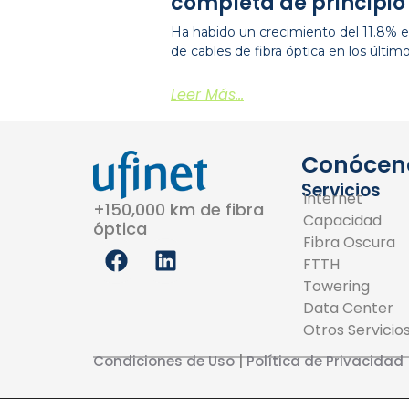
completa de principio 
Ha habido un crecimiento del 11.8% en
de cables de fibra óptica en los últim
Leer Más...
Conócen
Servicios
Internet
+150,000 km de fibra
Capacidad
óptica
Fibra Oscura
F
L
FTTH
a
i
Towering
c
n
Data Center
e
k
Otros Servicio
b
e
o
d
Condiciones de Uso
|
Política de Privacidad
o
i
k
n