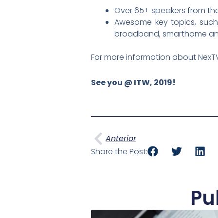
Over 65+ speakers from the
Awesome key topics, such
broadband, smarthome and
For more information about NexTV 
See you @ ITW, 2019!
Ant
Anterior
Share the Post:
Pu