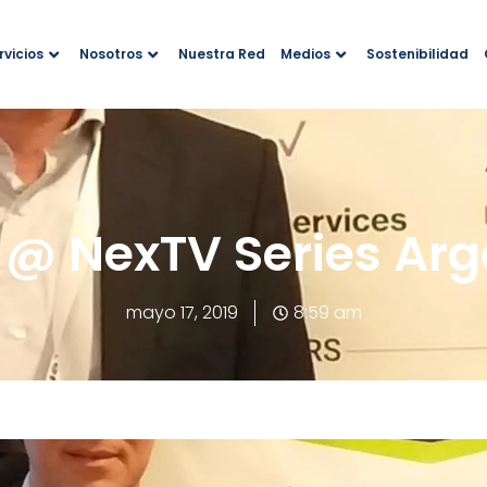
rvicios
Nosotros
Nuestra Red
Medios
Sostenibilidad
t @ NexTV Series Arg
mayo 17, 2019
8:59 am