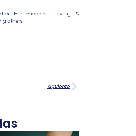
and add-on channels, converge &
g others.
Siguiente
Siguiente
das